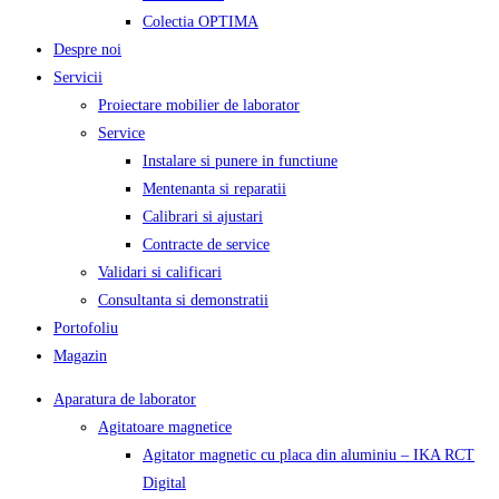
Colectia OPTIMA
Despre noi
Servicii
Proiectare mobilier de laborator
Service
Instalare si punere in functiune
Mentenanta si reparatii
Calibrari si ajustari
Contracte de service
Validari si calificari
Consultanta si demonstratii
Portofoliu
Magazin
Aparatura de laborator
Agitatoare magnetice
Agitator magnetic cu placa din aluminiu – IKA RCT
Digital