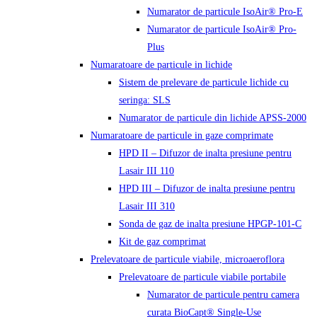
Numarator de particule IsoAir® Pro-E
Numarator de particule IsoAir® Pro-
Plus
Numaratoare de particule in lichide
Sistem de prelevare de particule lichide cu
seringa: SLS
Numarator de particule din lichide APSS-2000
Numaratoare de particule in gaze comprimate
HPD II – Difuzor de inalta presiune pentru
Lasair III 110
HPD III – Difuzor de inalta presiune pentru
Lasair III 310
Sonda de gaz de inalta presiune HPGP-101-C
Kit de gaz comprimat
Prelevatoare de particule viabile, microaeroflora
Prelevatoare de particule viabile portabile
Numarator de particule pentru camera
curata BioCapt® Single-Use