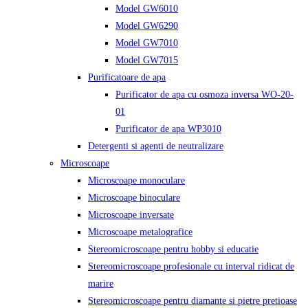
Model GW6010
Model GW6290
Model GW7010
Model GW7015
Purificatoare de apa
Purificator de apa cu osmoza inversa WO-20-
01
Purificator de apa WP3010
Detergenti si agenti de neutralizare
Microscoape
Microscoape monoculare
Microscoape binoculare
Microscoape inversate
Microscoape metalografice
Stereomicroscoape pentru hobby si educatie
Stereomicroscoape profesionale cu interval ridicat de
marire
Stereomicroscoape pentru diamante si pietre pretioase