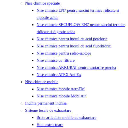
Nise chimice speciale
Nise chimice EN7 pentru sarcini termice ridicate si
digestie acida
Nise chimcie SECUFLOW EN7 pentru sarcini termice
ridicate si digestie acida
Nise chimice pentru lucrul cu acid percloric
Nise chimice pentru lucrul cu acid fluorhidric
Nise chimice pentru radio-izotopi
Nise chimice cu filtrare
Nise chimice AKKURAT pentru cantarire precisa
Nise chimice ATEX AntiEx
Nise chimice mobile
Nise chimice mobile AeroEM
Nise chimice mobile MobilAir
Incinta permanent inchisa
Sisteme locale de exhaustare
Brate articulate mobile de exhaustare
Hote extractoare