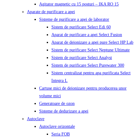
Agitator magnetic cu 15 posturi – IKA RO 15
Aparate de purificare a apei
Sisteme de purificare a apei de laborator
Sistem de purificare Select Edi 60
Aparat de purificare a apei Select Fusion
Aparat de deionizare a apei pure Select HP Lab
Sistem de purificare Select Neptune Ultimate
Sistem de purificare Select Analyst
Sistem de purificare Select Purewater 300
Sistem centralizat pentru apa purificata Select
Integra L
Cartuse mici de deionizare pentru producerea unor
volume mici
Generatoare de ozon
Sisteme de dedurizare a apei
Autoclave
Autoclave orizontale
Seria FOB