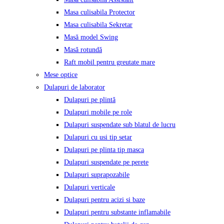
Masa culisabila Protector
Masa culisabila Sekretar
Masă model Swing
Masă rotundă
Raft mobil pentru greutate mare
Mese optice
Dulapuri de laborator
Dulapuri pe plintă
Dulapuri mobile pe role
Dulapuri suspendate sub blatul de lucru
Dulapuri cu usi tip setar
Dulapuri pe plinta tip masca
Dulapuri suspendate pe perete
Dulapuri suprapozabile
Dulapuri verticale
Dulapuri pentru acizi si baze
Dulapuri pentru substante inflamabile