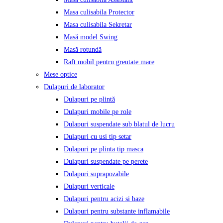
Masa culisabila Protector
Masa culisabila Sekretar
Masă model Swing
Masă rotundă
Raft mobil pentru greutate mare
Mese optice
Dulapuri de laborator
Dulapuri pe plintă
Dulapuri mobile pe role
Dulapuri suspendate sub blatul de lucru
Dulapuri cu usi tip setar
Dulapuri pe plinta tip masca
Dulapuri suspendate pe perete
Dulapuri suprapozabile
Dulapuri verticale
Dulapuri pentru acizi si baze
Dulapuri pentru substante inflamabile