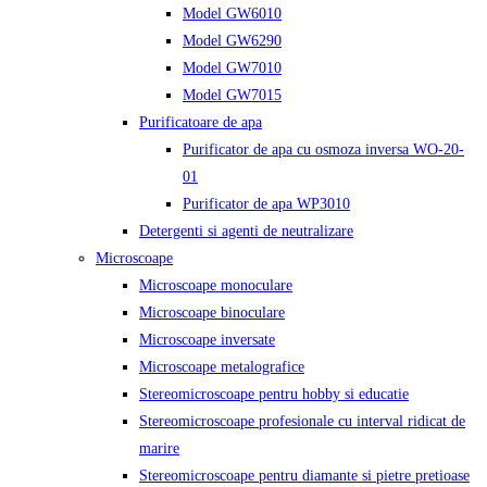
Model GW6010
Model GW6290
Model GW7010
Model GW7015
Purificatoare de apa
Purificator de apa cu osmoza inversa WO-20-
01
Purificator de apa WP3010
Detergenti si agenti de neutralizare
Microscoape
Microscoape monoculare
Microscoape binoculare
Microscoape inversate
Microscoape metalografice
Stereomicroscoape pentru hobby si educatie
Stereomicroscoape profesionale cu interval ridicat de
marire
Stereomicroscoape pentru diamante si pietre pretioase