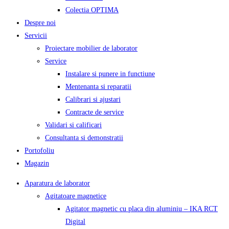
Colectia OPTIMA
Despre noi
Servicii
Proiectare mobilier de laborator
Service
Instalare si punere in functiune
Mentenanta si reparatii
Calibrari si ajustari
Contracte de service
Validari si calificari
Consultanta si demonstratii
Portofoliu
Magazin
Aparatura de laborator
Agitatoare magnetice
Agitator magnetic cu placa din aluminiu – IKA RCT
Digital