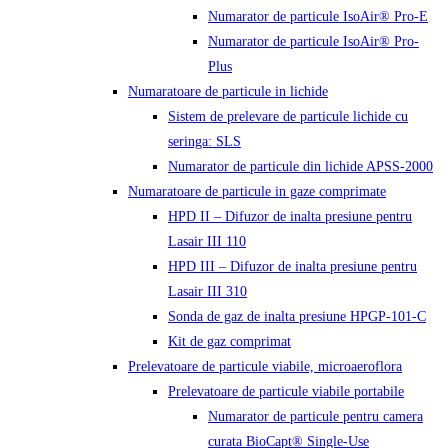
Numarator de particule IsoAir® Pro-E
Numarator de particule IsoAir® Pro-
Plus
Numaratoare de particule in lichide
Sistem de prelevare de particule lichide cu
seringa: SLS
Numarator de particule din lichide APSS-2000
Numaratoare de particule in gaze comprimate
HPD II – Difuzor de inalta presiune pentru
Lasair III 110
HPD III – Difuzor de inalta presiune pentru
Lasair III 310
Sonda de gaz de inalta presiune HPGP-101-C
Kit de gaz comprimat
Prelevatoare de particule viabile, microaeroflora
Prelevatoare de particule viabile portabile
Numarator de particule pentru camera
curata BioCapt® Single-Use