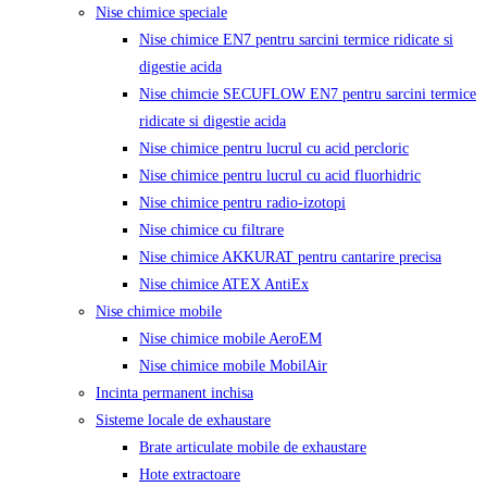
Nise chimice speciale
Nise chimice EN7 pentru sarcini termice ridicate si
digestie acida
Nise chimcie SECUFLOW EN7 pentru sarcini termice
ridicate si digestie acida
Nise chimice pentru lucrul cu acid percloric
Nise chimice pentru lucrul cu acid fluorhidric
Nise chimice pentru radio-izotopi
Nise chimice cu filtrare
Nise chimice AKKURAT pentru cantarire precisa
Nise chimice ATEX AntiEx
Nise chimice mobile
Nise chimice mobile AeroEM
Nise chimice mobile MobilAir
Incinta permanent inchisa
Sisteme locale de exhaustare
Brate articulate mobile de exhaustare
Hote extractoare