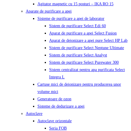
Agitator magnetic cu 15 posturi – IKA RO 15
Aparate de purificare a apei
Sisteme de purificare a apei de laborator
Sistem de purificare Select Edi 60
Aparat de purificare a apei Select Fusion
Aparat de deionizare a apei pure Select HP Lab
Sistem de purificare Select Neptune Ultimate
Sistem de purificare Select Analyst
Sistem de purificare Select Purewater 300
Sistem centralizat pentru apa purificata Select
Integra L
Cartuse mici de deionizare pentru producerea unor
volume mici
Generatoare de ozon
Sisteme de dedurizare a apei
Autoclave
Autoclave orizontale
Seria FOB