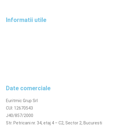
Informatii utile
Termeni si conditii
Politica de confidentialitate
Politica cookies
Politica de retur
Online Dispute Resolution
ANPC
Date comerciale
Euritmic Grup Srl
CUI: 12670543
J40/857/2000
Str. Petricani nr. 34, etaj 4 – C2, Sector 2, Bucuresti