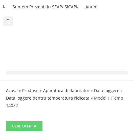
Suntem Prezenti in SEAP/ SICAP
Anunt
Acasa
»
Produse
»
Aparatura de laborator
»
Data loggere
»
Data loggere pentru temperatura ridicata
»
Model HiTemp
140×2
CERE OFERTA