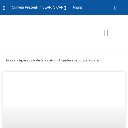
Suntem Prezenti in SEAP/ SICAP
Anunt
Aparatura de laborator
Mobilier de laborator
Mobilier de birou
Acasa
»
Aparatura de laborator
»
Frigidere si congelatoare