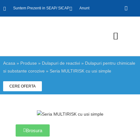
Suntem Prezenti in SEAP/ SICAP
Anunt
Aparatura de laborator
Mobilier de laborator
Mobilier de birou
Acasa
»
Produse
»
Dulapuri de reactivi
»
Dulapuri pentru chimicale
si substante corozive
»
Seria MULTIRISK cu usi simple
CERE OFERTA
Brosura