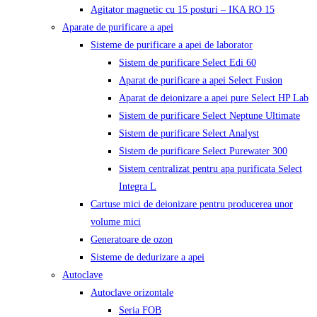
Agitator magnetic cu 15 posturi – IKA RO 15
Aparate de purificare a apei
Sisteme de purificare a apei de laborator
Sistem de purificare Select Edi 60
Aparat de purificare a apei Select Fusion
Aparat de deionizare a apei pure Select HP Lab
Sistem de purificare Select Neptune Ultimate
Sistem de purificare Select Analyst
Sistem de purificare Select Purewater 300
Sistem centralizat pentru apa purificata Select
Integra L
Cartuse mici de deionizare pentru producerea unor
volume mici
Generatoare de ozon
Sisteme de dedurizare a apei
Autoclave
Autoclave orizontale
Seria FOB