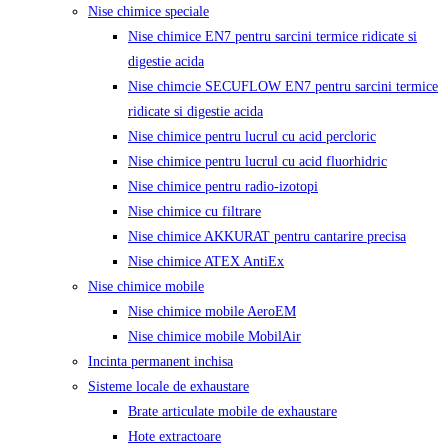
Nise chimice speciale
Nise chimice EN7 pentru sarcini termice ridicate si
digestie acida
Nise chimcie SECUFLOW EN7 pentru sarcini termice
ridicate si digestie acida
Nise chimice pentru lucrul cu acid percloric
Nise chimice pentru lucrul cu acid fluorhidric
Nise chimice pentru radio-izotopi
Nise chimice cu filtrare
Nise chimice AKKURAT pentru cantarire precisa
Nise chimice ATEX AntiEx
Nise chimice mobile
Nise chimice mobile AeroEM
Nise chimice mobile MobilAir
Incinta permanent inchisa
Sisteme locale de exhaustare
Brate articulate mobile de exhaustare
Hote extractoare