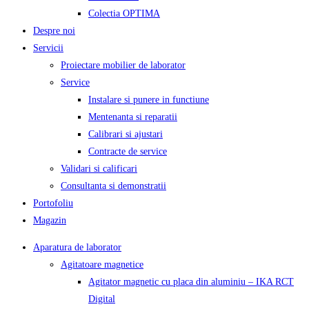
Colectia OPTIMA
Despre noi
Servicii
Proiectare mobilier de laborator
Service
Instalare si punere in functiune
Mentenanta si reparatii
Calibrari si ajustari
Contracte de service
Validari si calificari
Consultanta si demonstratii
Portofoliu
Magazin
Aparatura de laborator
Agitatoare magnetice
Agitator magnetic cu placa din aluminiu – IKA RCT
Digital