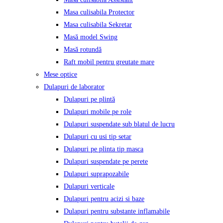
Masa culisabila Protector
Masa culisabila Sekretar
Masă model Swing
Masă rotundă
Raft mobil pentru greutate mare
Mese optice
Dulapuri de laborator
Dulapuri pe plintă
Dulapuri mobile pe role
Dulapuri suspendate sub blatul de lucru
Dulapuri cu usi tip setar
Dulapuri pe plinta tip masca
Dulapuri suspendate pe perete
Dulapuri suprapozabile
Dulapuri verticale
Dulapuri pentru acizi si baze
Dulapuri pentru substante inflamabile