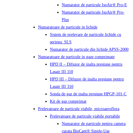
Numarator de particule IsoAir® Pro-E
Numarator de particule IsoAir® Pro-
Plus
Numaratoare de particule in lichide
Sistem de prelevare de particule lichide cu
seringa: SLS
Numarator de particule din lichide APSS-2000
Numaratoare de particule in gaze comprimate
HPD II – Difuzor de inalta presiune pentru
Lasair III 110
HPD III – Difuzor de inalta presiune pentru
Lasair III 310
Sonda de gaz de inalta presiune HPGP-101-C
Kit de gaz comprimat
Prelevatoare de particule viabile, microaeroflora
Prelevatoare de particule viabile portabile
Numarator de particule pentru camera
curata BioCapt® Single-Use