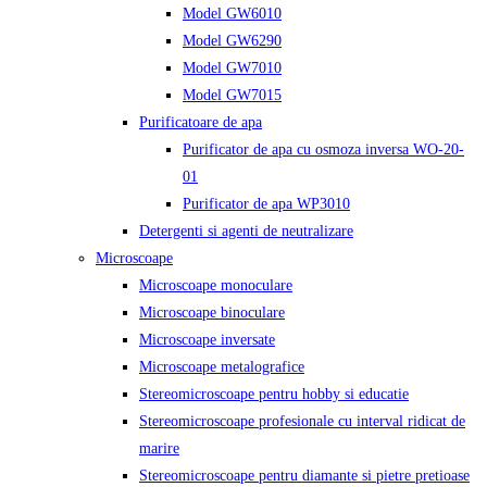
Model GW6010
Model GW6290
Model GW7010
Model GW7015
Purificatoare de apa
Purificator de apa cu osmoza inversa WO-20-
01
Purificator de apa WP3010
Detergenti si agenti de neutralizare
Microscoape
Microscoape monoculare
Microscoape binoculare
Microscoape inversate
Microscoape metalografice
Stereomicroscoape pentru hobby si educatie
Stereomicroscoape profesionale cu interval ridicat de
marire
Stereomicroscoape pentru diamante si pietre pretioase