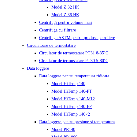
Model Z 32 HK
Model Z 36 HK
Centrifugi pentru volume mari
Centrifuga cu filtrare
Centrifuga ASTM pentru produse petroliere
Circulatoare de termostatare
Circulator de termostatare PT31 8-35˚C
Circulator de termostatare PT80 5-80˚C
Data loggere
Data loggere pentru temperatura ridicata
Model HiTemp 140
Model HiTemp 140-PT
Model HiTemp 140-M12
Model HiTemp 140-FP
Model HiTemp 140×2
Data loggere pentru presiune si temperatura
Model PR140