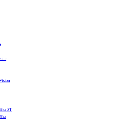
n
ctic
Vision
edika 2T
dika