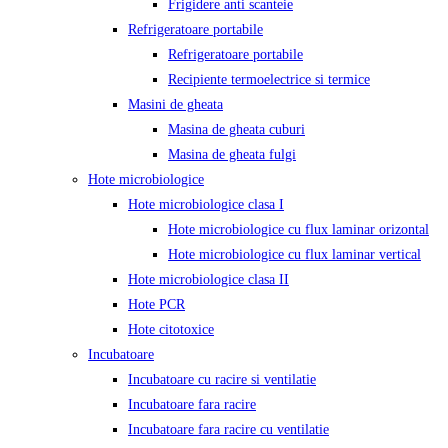
Frigidere anti scanteie
Refrigeratoare portabile
Refrigeratoare portabile
Recipiente termoelectrice si termice
Masini de gheata
Masina de gheata cuburi
Masina de gheata fulgi
Hote microbiologice
Hote microbiologice clasa I
Hote microbiologice cu flux laminar orizontal
Hote microbiologice cu flux laminar vertical
Hote microbiologice clasa II
Hote PCR
Hote citotoxice
Incubatoare
Incubatoare cu racire si ventilatie
Incubatoare fara racire
Incubatoare fara racire cu ventilatie