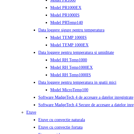
Model PR1000
Model PR1000EX
Model PR1000IS
Model PRTemp140
Data loggere sigure pentru temperatura
Model TEMP 1000IS
Model TEMP 1000EX
Data loggere pentru temperatura si umiditate
Model RH Temp1000
Model RH Temp1000EX
Model RH Temp1000IS
Data loggere pentru temperatura in spatii mici
Model MicroTemp100
Software MadgeTech 4 de accesare a datelor inregistrate
Software MadgeTech 4 Secure de accesare a datelor inreg
Etuve
Etuve cu convectie naturala
Etuve cu convectie fortata