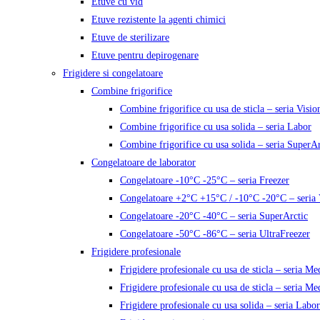
Etuve cu vid
Etuve rezistente la agenti chimici
Etuve de sterilizare
Etuve pentru depirogenare
Frigidere si congelatoare
Combine frigorifice
Combine frigorifice cu usa de sticla – seria Visio
Combine frigorifice cu usa solida – seria Labor
Combine frigorifice cu usa solida – seria SuperAr
Congelatoare de laborator
Congelatoare -10°C -25°C – seria Freezer
Congelatoare +2°C +15°C / -10°C -20°C – seria 
Congelatoare -20°C -40°C – seria SuperArctic
Congelatoare -50°C -86°C – seria UltraFreezer
Frigidere profesionale
Frigidere profesionale cu usa de sticla – seria M
Frigidere profesionale cu usa de sticla – seria Me
Frigidere profesionale cu usa solida – seria Labor