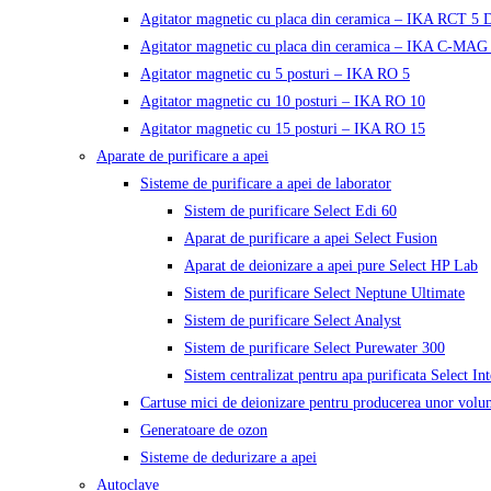
Agitator magnetic cu placa din ceramica – IKA RCT 5 D
Agitator magnetic cu placa din ceramica – IKA C-MAG
Agitator magnetic cu 5 posturi – IKA RO 5
Agitator magnetic cu 10 posturi – IKA RO 10
Agitator magnetic cu 15 posturi – IKA RO 15
Aparate de purificare a apei
Sisteme de purificare a apei de laborator
Sistem de purificare Select Edi 60
Aparat de purificare a apei Select Fusion
Aparat de deionizare a apei pure Select HP Lab
Sistem de purificare Select Neptune Ultimate
Sistem de purificare Select Analyst
Sistem de purificare Select Purewater 300
Sistem centralizat pentru apa purificata Select In
Cartuse mici de deionizare pentru producerea unor volu
Generatoare de ozon
Sisteme de dedurizare a apei
Autoclave