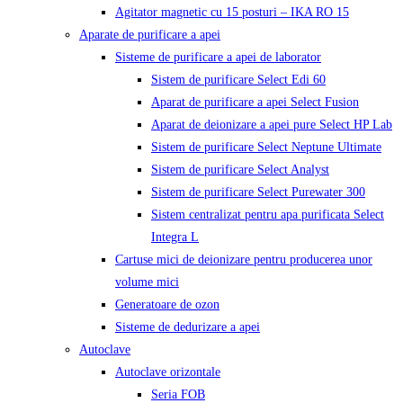
Agitator magnetic cu 15 posturi – IKA RO 15
Aparate de purificare a apei
Sisteme de purificare a apei de laborator
Sistem de purificare Select Edi 60
Aparat de purificare a apei Select Fusion
Aparat de deionizare a apei pure Select HP Lab
Sistem de purificare Select Neptune Ultimate
Sistem de purificare Select Analyst
Sistem de purificare Select Purewater 300
Sistem centralizat pentru apa purificata Select
Integra L
Cartuse mici de deionizare pentru producerea unor
volume mici
Generatoare de ozon
Sisteme de dedurizare a apei
Autoclave
Autoclave orizontale
Seria FOB