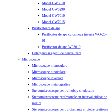
Model GW6010
Model GW6290
Model GW7010
Model GW7015
Purificatoare de apa
Purificator de apa cu osmoza inversa WO-20-
01
Purificator de apa WP3010
Detergenti si agenti de neutralizare
Microscoape
Microscoape monoculare
Microscoape binoculare
Microscoape inversate
Microscoape metalografice
Stereomicroscoape pentru hobby si educatie
Stereomicroscoape profesionale cu interval ridicat de
marire
Stereomicroscoape pentru diamante si pietre pretioase