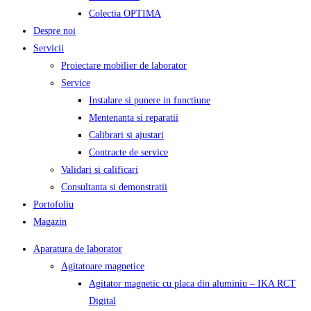
Colectia OPTIMA
Despre noi
Servicii
Proiectare mobilier de laborator
Service
Instalare si punere in functiune
Mentenanta si reparatii
Calibrari si ajustari
Contracte de service
Validari si calificari
Consultanta si demonstratii
Portofoliu
Magazin
Aparatura de laborator
Agitatoare magnetice
Agitator magnetic cu placa din aluminiu – IKA RCT
Digital