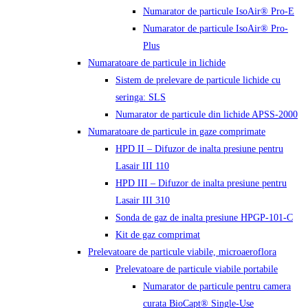
Numarator de particule IsoAir® Pro-E
Numarator de particule IsoAir® Pro-
Plus
Numaratoare de particule in lichide
Sistem de prelevare de particule lichide cu
seringa: SLS
Numarator de particule din lichide APSS-2000
Numaratoare de particule in gaze comprimate
HPD II – Difuzor de inalta presiune pentru
Lasair III 110
HPD III – Difuzor de inalta presiune pentru
Lasair III 310
Sonda de gaz de inalta presiune HPGP-101-C
Kit de gaz comprimat
Prelevatoare de particule viabile, microaeroflora
Prelevatoare de particule viabile portabile
Numarator de particule pentru camera
curata BioCapt® Single-Use