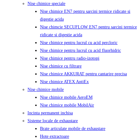
Nise chimice speciale
Nise chimice EN7 pentru sarcini termice ridicate si
digestie acida
Nise chimcie SECUFLOW EN7 pentru sarcini termice
ridicate si digestie acida
Nise chimice pentru lucrul cu acid percloric
Nise chimice pentru lucrul cu acid fluorhidric
Nise chimice pentru radio-izotopi
Nise chimice cu filtrare
Nise chimice AKKURAT pentru cantarire precisa
Nise chimice ATEX AntiEx
Nise chimice mobile
Nise chimice mobile AeroEM
Nise chimice mobile MobilAir
Incinta permanent inchisa
Sisteme locale de exhaustare
Brate articulate mobile de exhaustare
Hote extractoare