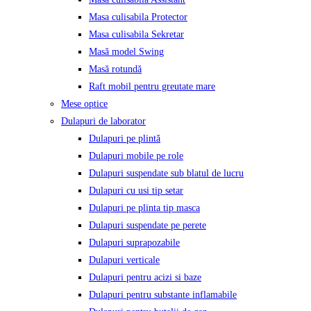
Masa culisabila Protector
Masa culisabila Sekretar
Masă model Swing
Masă rotundă
Raft mobil pentru greutate mare
Mese optice
Dulapuri de laborator
Dulapuri pe plintă
Dulapuri mobile pe role
Dulapuri suspendate sub blatul de lucru
Dulapuri cu usi tip setar
Dulapuri pe plinta tip masca
Dulapuri suspendate pe perete
Dulapuri suprapozabile
Dulapuri verticale
Dulapuri pentru acizi si baze
Dulapuri pentru substante inflamabile