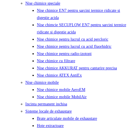
Nise chimice speciale
Nise chimice EN7 pentru sarcini termice ridicate si
digestie acida
Nise chimcie SECUFLOW EN7 pentru sarcini termice
ridicate si digestie acida
Nise chimice pentru lucrul cu acid percloric
Nise chimice pentru lucrul cu acid fluorhidric
Nise chimice pentru radio-izotopi
Nise chimice cu filtrare
Nise chimice AKKURAT pentru cantarire precisa
Nise chimice ATEX AntiEx
Nise chimice mobile
Nise chimice mobile AeroEM
Nise chimice mobile MobilAir
Incinta permanent inchisa
Sisteme locale de exhaustare
Brate articulate mobile de exhaustare
Hote extractoare