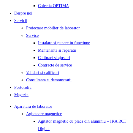
Colectia OPTIMA
Despre noi
Servicii
Proiectare mobilier de laborator
Service
Instalare si punere in functiune
Mentenanta si reparatii
Calibrari si ajustari
Contracte de service
Validari si calificari
Consultanta si demonstratii
Portofoliu
Magazin
Aparatura de laborator
Agitatoare magnetice
Agitator magnetic cu placa din aluminiu – IKA RCT
Digital