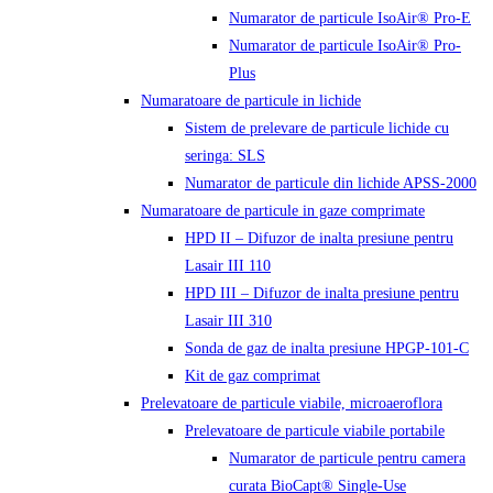
Numarator de particule IsoAir® Pro-E
Numarator de particule IsoAir® Pro-
Plus
Numaratoare de particule in lichide
Sistem de prelevare de particule lichide cu
seringa: SLS
Numarator de particule din lichide APSS-2000
Numaratoare de particule in gaze comprimate
HPD II – Difuzor de inalta presiune pentru
Lasair III 110
HPD III – Difuzor de inalta presiune pentru
Lasair III 310
Sonda de gaz de inalta presiune HPGP-101-C
Kit de gaz comprimat
Prelevatoare de particule viabile, microaeroflora
Prelevatoare de particule viabile portabile
Numarator de particule pentru camera
curata BioCapt® Single-Use