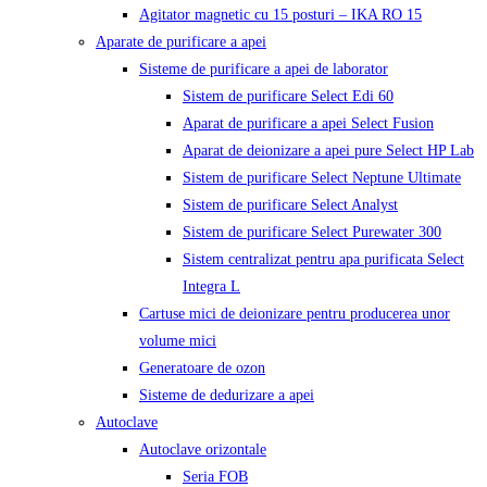
Agitator magnetic cu 15 posturi – IKA RO 15
Aparate de purificare a apei
Sisteme de purificare a apei de laborator
Sistem de purificare Select Edi 60
Aparat de purificare a apei Select Fusion
Aparat de deionizare a apei pure Select HP Lab
Sistem de purificare Select Neptune Ultimate
Sistem de purificare Select Analyst
Sistem de purificare Select Purewater 300
Sistem centralizat pentru apa purificata Select
Integra L
Cartuse mici de deionizare pentru producerea unor
volume mici
Generatoare de ozon
Sisteme de dedurizare a apei
Autoclave
Autoclave orizontale
Seria FOB