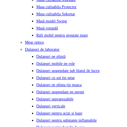
Masa culisabila Protector
Masa culisabila Sekretar
Masă model Swing
Masă rotundă
Raft mobil pentru greutate mare
Mese optice
Dulapuri de laborator
Dulapuri pe plintă
Dulapuri mobile pe role
Dulapuri suspendate sub blatul de lucru
Dulapuri cu usi tip setar
Dulapuri pe plinta tip masca
Dulapuri suspendate pe perete
Dulapuri suprapozabile
Dulapuri verticale
Dulapuri pentru acizi si baze
Dulapuri pentru substante inflamabile