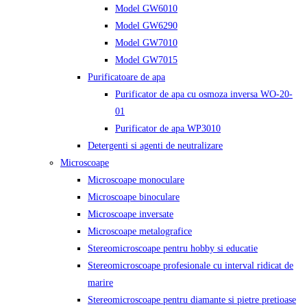
Model GW6010
Model GW6290
Model GW7010
Model GW7015
Purificatoare de apa
Purificator de apa cu osmoza inversa WO-20-
01
Purificator de apa WP3010
Detergenti si agenti de neutralizare
Microscoape
Microscoape monoculare
Microscoape binoculare
Microscoape inversate
Microscoape metalografice
Stereomicroscoape pentru hobby si educatie
Stereomicroscoape profesionale cu interval ridicat de
marire
Stereomicroscoape pentru diamante si pietre pretioase