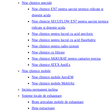
Nise chimice speciale
Nise chimice EN7 pentru sarcini termice ridicate si
digestie acida
Nise chimcie SECUFLOW EN7 pentru sarcini termice
ridicate si digestie acida
Nise chimice pentru lucrul cu acid percloric
Nise chimice pentru lucrul cu acid fluorhidric
Nise chimice pentru radio-izotopi
Nise chimice cu filtrare
Nise chimice AKKURAT pentru cantarire precisa
Nise chimice ATEX AntiEx
Nise chimice mobile
Nise chimice mobile AeroEM
Nise chimice mobile MobilAir
Incinta permanent inchisa
Sisteme locale de exhaustare
Brate articulate mobile de exhaustare
Hote extractoare