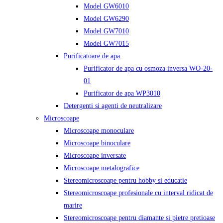
Model GW6010
Model GW6290
Model GW7010
Model GW7015
Purificatoare de apa
Purificator de apa cu osmoza inversa WO-20-
01
Purificator de apa WP3010
Detergenti si agenti de neutralizare
Microscoape
Microscoape monoculare
Microscoape binoculare
Microscoape inversate
Microscoape metalografice
Stereomicroscoape pentru hobby si educatie
Stereomicroscoape profesionale cu interval ridicat de
marire
Stereomicroscoape pentru diamante si pietre pretioase