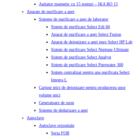
Agitator magnetic cu 15 posturi – IKA RO 15
Aparate de purificare a apei
Sisteme de purificare a apei de laborator
Sistem de purificare Select Edi 60
Aparat de purificare a apei Select Fusion
Aparat de deionizare a apei pure Select HP Lab
Sistem de purificare Select Neptune Ultimate
Sistem de purificare Select Analyst
Sistem de purificare Select Purewater 300
Sistem centralizat pentru apa purificata Select
Integra L
Cartuse mici de deionizare pentru producerea unor
volume mici
Generatoare de ozon
Sisteme de dedurizare a apei
Autoclave
Autoclave orizontale
Seria FOB