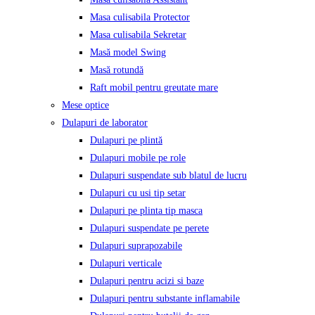
Masa culisabila Protector
Masa culisabila Sekretar
Masă model Swing
Masă rotundă
Raft mobil pentru greutate mare
Mese optice
Dulapuri de laborator
Dulapuri pe plintă
Dulapuri mobile pe role
Dulapuri suspendate sub blatul de lucru
Dulapuri cu usi tip setar
Dulapuri pe plinta tip masca
Dulapuri suspendate pe perete
Dulapuri suprapozabile
Dulapuri verticale
Dulapuri pentru acizi si baze
Dulapuri pentru substante inflamabile