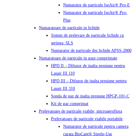
Numarator de particule IsoAir® Pro-E
Numarator de particule IsoAir® Pro-
Plus
Numaratoare de particule in lichide
Sistem de prelevare de particule lichide cu
seringa: SLS
Numarator de particule din lichide APSS-2000
Numaratoare de particule in gaze comprimate
HPD II – Difuzor de inalta presiune pentru
Lasair III 110
HPD III – Difuzor de inalta presiune pentru
Lasair III 310
Sonda de gaz de inalta presiune HPGP-101-C
Kit de gaz comprimat
Prelevatoare de particule viabile, microaeroflora
Prelevatoare de particule viabile portabile
Numarator de particule pentru camera
curata BioCapt® Single-Use