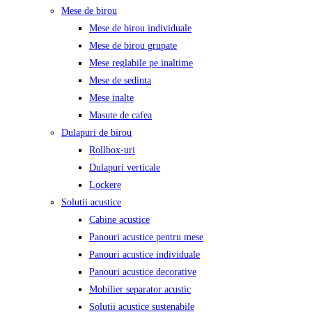
Mese de birou
Mese de birou individuale
Mese de birou grupate
Mese reglabile pe inaltime
Mese de sedinta
Mese inalte
Masute de cafea
Dulapuri de birou
Rollbox-uri
Dulapuri verticale
Lockere
Solutii acustice
Cabine acustice
Panouri acustice pentru mese
Panouri acustice individuale
Panouri acustice decorative
Mobilier separator acustic
Solutii acustice sustenabile