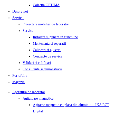
Colectia OPTIMA
Despre noi
Servicii
Proiectare mobilier de laborator
Service
Instalare si punere in functiune
Mentenanta si reparatii
Calibrari si ajustari
Contracte de service
Validari si calificari
Consultanta si demonstratii
Portofoliu
Magazin
Aparatura de laborator
Agitatoare magnetice
Agitator magnetic cu placa din aluminiu – IKA RCT
Digital