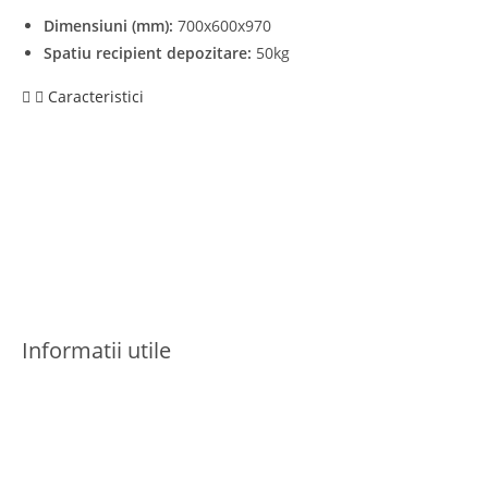
Dimensiuni (mm):
700x600x970
Spatiu recipient depozitare:
50kg
Caracteristici
Informatii utile
Termeni si conditii
Politica de confidentialitate
Politica cookies
Politica de retur