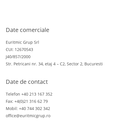
Online Dispute Resolution
ANPC
Date comerciale
Euritmic Grup Srl
CUI: 12670543
J40/857/2000
Str. Petricani nr. 34, etaj 4 – C2, Sector 2, Bucuresti
Date de contact
Telefon +40 213 167 352
Fax: +4(0)21 316 62 79
Mobil: +40 744 302 342
office@euritmicgrup.ro