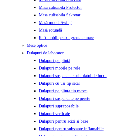
Masa culisabila Protector
Masa culisabila Sekretar
Masă model Swing
Masă rotundă
Raft mobil pentru greutate mare
Mese optice
Dulapuri de laborator
Dulapuri pe plintă
Dulapuri mobile pe role
Dulapuri suspendate sub blatul de lucru
Dulapuri cu usi tip setar
Dulapuri pe plinta tip masca
Dulapuri suspendate pe perete
Dulapuri suprapozabile
Dulapuri verticale
Dulapuri pentru acizi si baze
Dulapuri pentru substante inflamabile