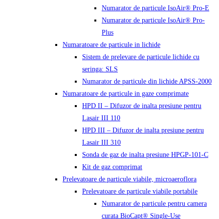
Numarator de particule IsoAir® Pro-E
Numarator de particule IsoAir® Pro-
Plus
Numaratoare de particule in lichide
Sistem de prelevare de particule lichide cu
seringa: SLS
Numarator de particule din lichide APSS-2000
Numaratoare de particule in gaze comprimate
HPD II – Difuzor de inalta presiune pentru
Lasair III 110
HPD III – Difuzor de inalta presiune pentru
Lasair III 310
Sonda de gaz de inalta presiune HPGP-101-C
Kit de gaz comprimat
Prelevatoare de particule viabile, microaeroflora
Prelevatoare de particule viabile portabile
Numarator de particule pentru camera
curata BioCapt® Single-Use