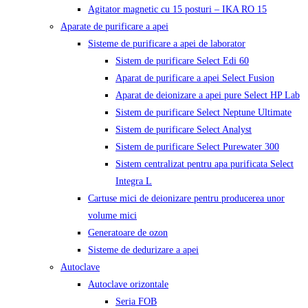
Agitator magnetic cu 15 posturi – IKA RO 15
Aparate de purificare a apei
Sisteme de purificare a apei de laborator
Sistem de purificare Select Edi 60
Aparat de purificare a apei Select Fusion
Aparat de deionizare a apei pure Select HP Lab
Sistem de purificare Select Neptune Ultimate
Sistem de purificare Select Analyst
Sistem de purificare Select Purewater 300
Sistem centralizat pentru apa purificata Select
Integra L
Cartuse mici de deionizare pentru producerea unor
volume mici
Generatoare de ozon
Sisteme de dedurizare a apei
Autoclave
Autoclave orizontale
Seria FOB