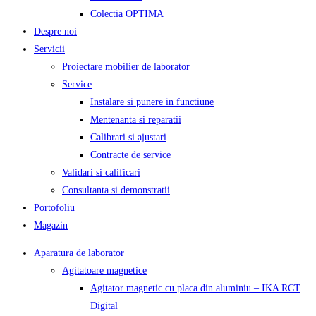
Colectia OPTIMA
Despre noi
Servicii
Proiectare mobilier de laborator
Service
Instalare si punere in functiune
Mentenanta si reparatii
Calibrari si ajustari
Contracte de service
Validari si calificari
Consultanta si demonstratii
Portofoliu
Magazin
Aparatura de laborator
Agitatoare magnetice
Agitator magnetic cu placa din aluminiu – IKA RCT
Digital