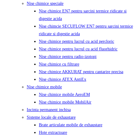
Nise chimice speciale
Nise chimice EN7 pentru sarcini termice ridicate si
digestie acida
Nise chimcie SECUFLOW EN7 pentru sarcini termice
ridicate si digestie acida
Nise chimice pentru lucrul cu acid percloric
Nise chimice pentru lucrul cu acid fluorhidric
Nise chimice pentru radio-izotopi
Nise chimice cu filtrare
Nise chimice AKKURAT pentru cantarire precisa
Nise chimice ATEX AntiEx
Nise chimice mobile
Nise chimice mobile AeroEM
Nise chimice mobile MobilAir
Incinta permanent inchisa
Sisteme locale de exhaustare
Brate articulate mobile de exhaustare
Hote extractoare