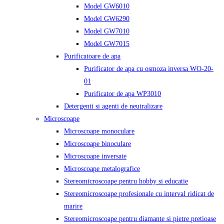
Model GW6010
Model GW6290
Model GW7010
Model GW7015
Purificatoare de apa
Purificator de apa cu osmoza inversa WO-20-
01
Purificator de apa WP3010
Detergenti si agenti de neutralizare
Microscoape
Microscoape monoculare
Microscoape binoculare
Microscoape inversate
Microscoape metalografice
Stereomicroscoape pentru hobby si educatie
Stereomicroscoape profesionale cu interval ridicat de
marire
Stereomicroscoape pentru diamante si pietre pretioase