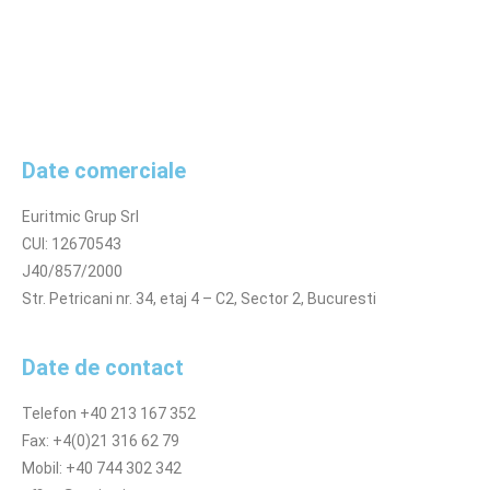
Politica cookies
Politica de retur
Online Dispute Resolution
ANPC
Date comerciale
Euritmic Grup Srl
CUI: 12670543
J40/857/2000
Str. Petricani nr. 34, etaj 4 – C2, Sector 2, Bucuresti
Date de contact
Telefon +40 213 167 352
Fax: +4(0)21 316 62 79
Mobil: +40 744 302 342