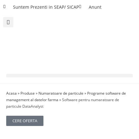
Suntem Prezenti in SEAP/ SICAP
Anunt
Acasa
»
Produse
»
Numaratoare de particule
»
Programe software de
management al datelor farma
»
Software pentru numaratoare de
particule DataAnalyst
CERE OFERTA