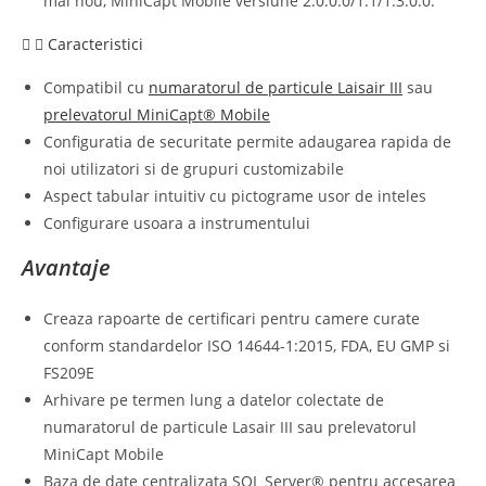
mai nou, MiniCapt Mobile versiune 2.0.0.0/1.1/1.3.0.0.
Caracteristici
Compatibil cu
numaratorul de particule Laisair III
sau
prelevatorul MiniCapt® Mobile
Configuratia de securitate permite adaugarea rapida de
noi utilizatori si de grupuri customizabile
Aspect tabular intuitiv cu pictograme usor de inteles
Configurare usoara a instrumentului
Avantaje
Creaza rapoarte de certificari pentru camere curate
conform standardelor ISO 14644-1:2015, FDA, EU GMP si
FS209E
Arhivare pe termen lung a datelor colectate de
numaratorul de particule Lasair III sau prelevatorul
MiniCapt Mobile
Baza de date centralizata SQL Server® pentru accesarea