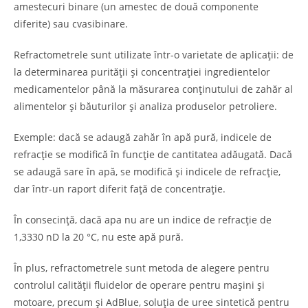
amestecuri binare (un amestec de două componente
diferite) sau cvasibinare.
Refractometrele sunt utilizate într-o varietate de aplicații: de
la determinarea purității și concentrației ingredientelor
medicamentelor până la măsurarea conținutului de zahăr al
alimentelor și băuturilor și analiza produselor petroliere.
Exemple: dacă se adaugă zahăr în apă pură, indicele de
refracție se modifică în funcție de cantitatea adăugată. Dacă
se adaugă sare în apă, se modifică și indicele de refracție,
dar într-un raport diferit față de concentrație.
În consecință, dacă apa nu are un indice de refracție de
1,3330 nD la 20 °C, nu este apă pură.
În plus, refractometrele sunt metoda de alegere pentru
controlul calității fluidelor de operare pentru mașini și
motoare, precum și AdBlue, soluția de uree sintetică pentru