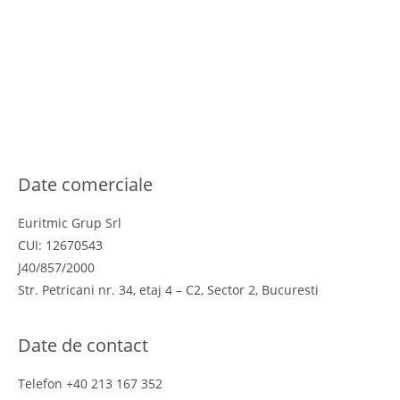
Termeni si conditii
Politica de confidentialitate
Politica cookies
Politica de retur
Online Dispute Resolution
ANPC
Date comerciale
Euritmic Grup Srl
CUI: 12670543
J40/857/2000
Str. Petricani nr. 34, etaj 4 – C2, Sector 2, Bucuresti
Date de contact
Telefon +40 213 167 352