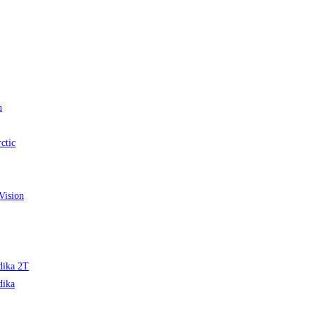
n
ctic
Vision
edika 2T
dika