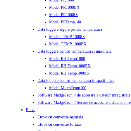
Model PR1000
Model PR1000EX
Model PR1000IS
Model PRTemp140
Data loggere sigure pentru temperatura
Model TEMP 1000IS
Model TEMP 1000EX
Data loggere pentru temperatura si umiditate
Model RH Temp1000
Model RH Temp1000EX
Model RH Temp1000IS
Data loggere pentru temperatura in spatii mici
Model MicroTemp100
Software MadgeTech 4 de accesare a datelor inregistrate
Software MadgeTech 4 Secure de accesare a datelor inreg
Etuve
Etuve cu convectie naturala
Etuve cu convectie fortata