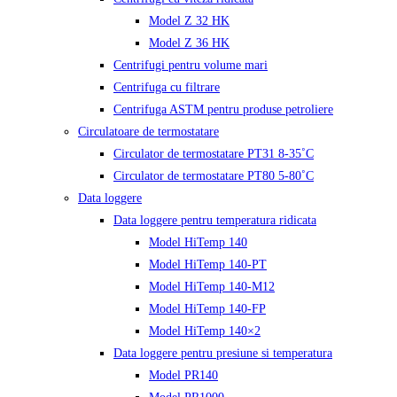
Model Z 32 HK
Model Z 36 HK
Centrifugi pentru volume mari
Centrifuga cu filtrare
Centrifuga ASTM pentru produse petroliere
Circulatoare de termostatare
Circulator de termostatare PT31 8-35˚C
Circulator de termostatare PT80 5-80˚C
Data loggere
Data loggere pentru temperatura ridicata
Model HiTemp 140
Model HiTemp 140-PT
Model HiTemp 140-M12
Model HiTemp 140-FP
Model HiTemp 140×2
Data loggere pentru presiune si temperatura
Model PR140