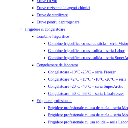
Etuve cu vid
Etuve rezistente la agenti chimici
Etuve de sterilizare
Etuve pentru depirogenare
Frigidere si congelatoare
Combine frigorifice
Combine frigorifice cu usa de sticla – seria Visio
Combine frigorifice cu usa solida – seria Labor
Combine frigorifice cu usa solida – seria SuperAr
Congelatoare de laborator
Congelatoare -10°C -25°C – seria Freezer
Congelatoare +2°C +15°C / -10°C -20°C – seria 
Congelatoare -20°C -40°C – seria SuperArctic
Congelatoare -50°C -86°C – seria UltraFreezer
Frigidere profesionale
Frigidere profesionale cu usa de sticla – seria M
Frigidere profesionale cu usa de sticla – seria Me
Frigidere profesionale cu usa solida – seria Labor