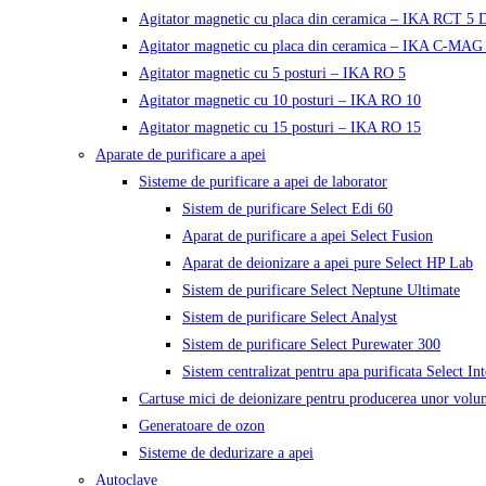
Agitator magnetic cu placa din ceramica – IKA RCT 5 D
Agitator magnetic cu placa din ceramica – IKA C-MAG
Agitator magnetic cu 5 posturi – IKA RO 5
Agitator magnetic cu 10 posturi – IKA RO 10
Agitator magnetic cu 15 posturi – IKA RO 15
Aparate de purificare a apei
Sisteme de purificare a apei de laborator
Sistem de purificare Select Edi 60
Aparat de purificare a apei Select Fusion
Aparat de deionizare a apei pure Select HP Lab
Sistem de purificare Select Neptune Ultimate
Sistem de purificare Select Analyst
Sistem de purificare Select Purewater 300
Sistem centralizat pentru apa purificata Select In
Cartuse mici de deionizare pentru producerea unor volu
Generatoare de ozon
Sisteme de dedurizare a apei
Autoclave