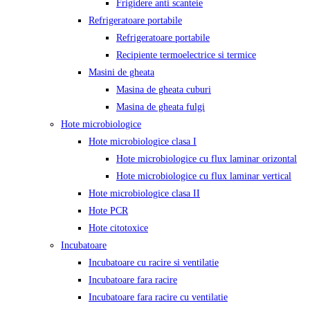
Frigidere anti scanteie
Refrigeratoare portabile
Refrigeratoare portabile
Recipiente termoelectrice si termice
Masini de gheata
Masina de gheata cuburi
Masina de gheata fulgi
Hote microbiologice
Hote microbiologice clasa I
Hote microbiologice cu flux laminar orizontal
Hote microbiologice cu flux laminar vertical
Hote microbiologice clasa II
Hote PCR
Hote citotoxice
Incubatoare
Incubatoare cu racire si ventilatie
Incubatoare fara racire
Incubatoare fara racire cu ventilatie