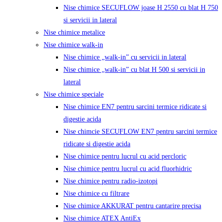
Nise chimice SECUFLOW joase H 2550 cu blat H 750
si servicii in lateral
Nise chimice metalice
Nise chimice walk-in
Nise chimice „walk-in” cu servicii in lateral
Nise chimice „walk-in” cu blat H 500 si servicii in
lateral
Nise chimice speciale
Nise chimice EN7 pentru sarcini termice ridicate si
digestie acida
Nise chimcie SECUFLOW EN7 pentru sarcini termice
ridicate si digestie acida
Nise chimice pentru lucrul cu acid percloric
Nise chimice pentru lucrul cu acid fluorhidric
Nise chimice pentru radio-izotopi
Nise chimice cu filtrare
Nise chimice AKKURAT pentru cantarire precisa
Nise chimice ATEX AntiEx