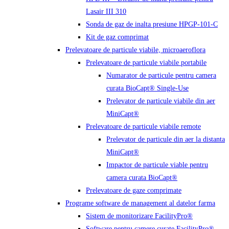
Lasair III 310
Sonda de gaz de inalta presiune HPGP-101-C
Kit de gaz comprimat
Prelevatoare de particule viabile, microaeroflora
Prelevatoare de particule viabile portabile
Numarator de particule pentru camera
curata BioCapt® Single-Use
Prelevator de particule viabile din aer
MiniCapt®
Prelevatoare de particule viabile remote
Prelevator de particule din aer la distanta
MiniCapt®
Impactor de particule viable pentru
camera curata BioCapt®
Prelevatoare de gaze comprimate
Programe software de management al datelor farma
Sistem de monitorizare FacilityPro®
Software pentru camere curate FacilityPro®