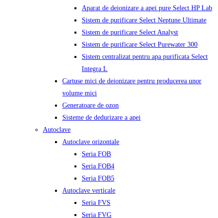
Aparat de deionizare a apei pure Select HP Lab
Sistem de purificare Select Neptune Ultimate
Sistem de purificare Select Analyst
Sistem de purificare Select Purewater 300
Sistem centralizat pentru apa purificata Select
Integra L
Cartuse mici de deionizare pentru producerea unor
volume mici
Generatoare de ozon
Sisteme de dedurizare a apei
Autoclave
Autoclave orizontale
Seria FOB
Seria FOB4
Seria FOB5
Autoclave verticale
Seria FVS
Seria FVG