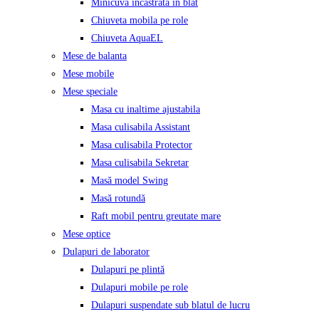
Minicuva incastrata in blat
Chiuveta mobila pe role
Chiuveta AquaEL
Mese de balanta
Mese mobile
Mese speciale
Masa cu inaltime ajustabila
Masa culisabila Assistant
Masa culisabila Protector
Masa culisabila Sekretar
Masă model Swing
Masă rotundă
Raft mobil pentru greutate mare
Mese optice
Dulapuri de laborator
Dulapuri pe plintă
Dulapuri mobile pe role
Dulapuri suspendate sub blatul de lucru