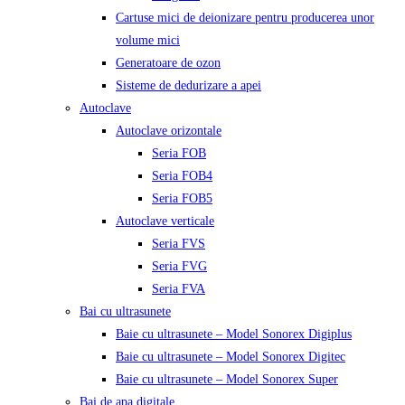
Cartuse mici de deionizare pentru producerea unor
volume mici
Generatoare de ozon
Sisteme de dedurizare a apei
Autoclave
Autoclave orizontale
Seria FOB
Seria FOB4
Seria FOB5
Autoclave verticale
Seria FVS
Seria FVG
Seria FVA
Bai cu ultrasunete
Baie cu ultrasunete – Model Sonorex Digiplus
Baie cu ultrasunete – Model Sonorex Digitec
Baie cu ultrasunete – Model Sonorex Super
Bai de apa digitale