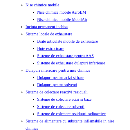
Nise chimice mobile
Nise chimice mobile AeroEM
Nise chimice mobile MobilAir
Incinta permanent inchisa
Sisteme locale de exhaustare
Brate articulate mobile de exhaustare
Hote extractoare
Sisteme de exhaustare pentru AAS
Sisteme de exhaustare dulapuri inferioare
Dulapuri inferioare pentru nise chimice
Dulapuri pentru acizi si baze
Dulapuri pentru solventi
Sisteme de colectare reactivi reziduali
Sisteme de colectare acizi si baze
Sisteme de colectare solventi
Sisteme de colectare reziduuri radioactive
Sisteme de alimentare cu substante inflamabile in nise
chimice