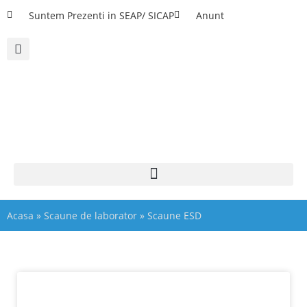
Suntem Prezenti in SEAP/ SICAP
Anunt
Acasa
»
Scaune de laborator
»
Scaune ESD