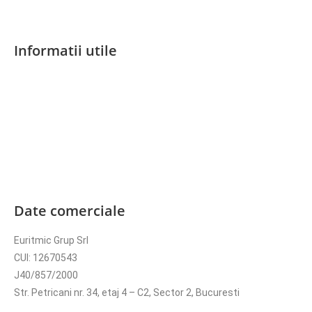
Informatii utile
Termeni si conditii
Politica de confidentialitate
Politica cookies
Politica de retur
Online Dispute Resolution
ANPC
Date comerciale
Euritmic Grup Srl
CUI: 12670543
J40/857/2000
Str. Petricani nr. 34, etaj 4 – C2, Sector 2, Bucuresti