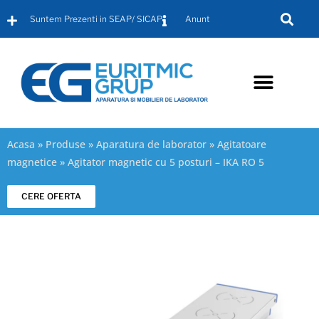
Suntem Prezenti in SEAP/ SICAP
Anunt
Aparatura de laborator
Mobilier de laborator
Mobilier de birou
Acasa
»
Produse
»
Aparatura de laborator
»
Agitatoare
magnetice
»
Agitator magnetic cu 5 posturi – IKA RO 5
CERE OFERTA