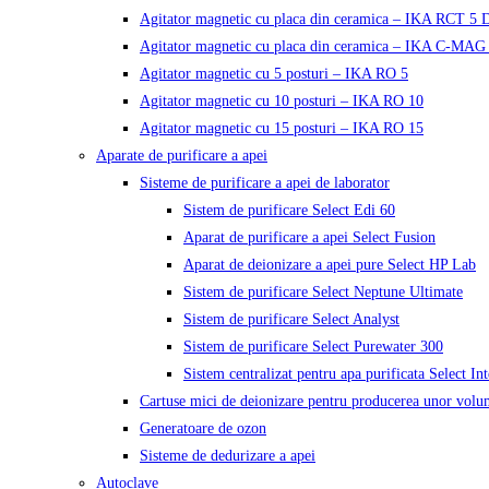
Agitator magnetic cu placa din ceramica – IKA RCT 5 D
Agitator magnetic cu placa din ceramica – IKA C-MAG
Agitator magnetic cu 5 posturi – IKA RO 5
Agitator magnetic cu 10 posturi – IKA RO 10
Agitator magnetic cu 15 posturi – IKA RO 15
Aparate de purificare a apei
Sisteme de purificare a apei de laborator
Sistem de purificare Select Edi 60
Aparat de purificare a apei Select Fusion
Aparat de deionizare a apei pure Select HP Lab
Sistem de purificare Select Neptune Ultimate
Sistem de purificare Select Analyst
Sistem de purificare Select Purewater 300
Sistem centralizat pentru apa purificata Select In
Cartuse mici de deionizare pentru producerea unor volu
Generatoare de ozon
Sisteme de dedurizare a apei
Autoclave