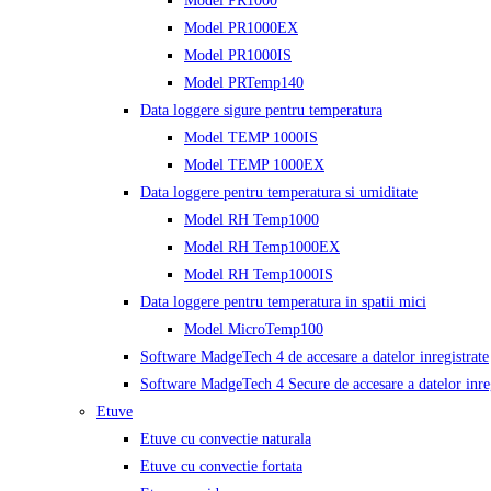
Model PR1000
Model PR1000EX
Model PR1000IS
Model PRTemp140
Data loggere sigure pentru temperatura
Model TEMP 1000IS
Model TEMP 1000EX
Data loggere pentru temperatura si umiditate
Model RH Temp1000
Model RH Temp1000EX
Model RH Temp1000IS
Data loggere pentru temperatura in spatii mici
Model MicroTemp100
Software MadgeTech 4 de accesare a datelor inregistrate
Software MadgeTech 4 Secure de accesare a datelor inreg
Etuve
Etuve cu convectie naturala
Etuve cu convectie fortata