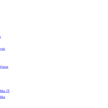
n
ctic
Vision
edika 2T
dika