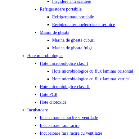
Frigidere anti scanteie
Refrigeratoare portabile
Refrigeratoare portabile
Recipiente termoelectrice si termice
Masini de gheata
Masina de gheata cuburi
Masina de gheata fulgi
Hote microbiologice
Hote microbiologice clasa I
Hote microbiologice cu flux laminar orizontal
Hote microbiologice cu flux laminar vertical
Hote microbiologice clasa II
Hote PCR
Hote citotoxice
Incubatoare
Incubatoare cu racire si ventilatie
Incubatoare fara racire
Incubatoare fara racire cu ventilatie