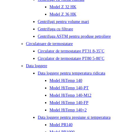
Model Z 32 HK
Model Z 36 HK
Centrifugi pentru volume mari
Centrifuga cu filtrare
Centrifuga ASTM pentru produse petroliere
Circulatoare de termostatare
Circulator de termostatare PT31 8-35˚C
Circulator de termostatare PT80 5-80˚C
Data loggere
Data loggere pentru temperatura ridicata
Model HiTemp 140
Model HiTemp 140-PT
Model HiTemp 140-M12
Model HiTemp 140-FP
Model HiTemp 140×2
Data loggere pentru presiune si temperatura
Model PR140