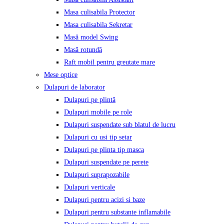
Masa culisabila Protector
Masa culisabila Sekretar
Masă model Swing
Masă rotundă
Raft mobil pentru greutate mare
Mese optice
Dulapuri de laborator
Dulapuri pe plintă
Dulapuri mobile pe role
Dulapuri suspendate sub blatul de lucru
Dulapuri cu usi tip setar
Dulapuri pe plinta tip masca
Dulapuri suspendate pe perete
Dulapuri suprapozabile
Dulapuri verticale
Dulapuri pentru acizi si baze
Dulapuri pentru substante inflamabile