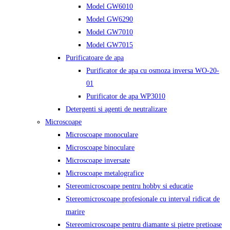
Model GW6010
Model GW6290
Model GW7010
Model GW7015
Purificatoare de apa
Purificator de apa cu osmoza inversa WO-20-
01
Purificator de apa WP3010
Detergenti si agenti de neutralizare
Microscoape
Microscoape monoculare
Microscoape binoculare
Microscoape inversate
Microscoape metalografice
Stereomicroscoape pentru hobby si educatie
Stereomicroscoape profesionale cu interval ridicat de
marire
Stereomicroscoape pentru diamante si pietre pretioase