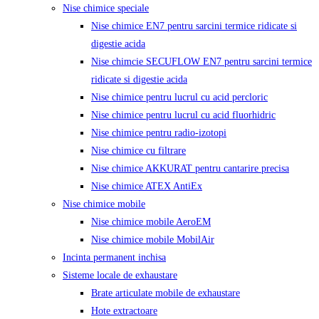
Nise chimice speciale
Nise chimice EN7 pentru sarcini termice ridicate si
digestie acida
Nise chimcie SECUFLOW EN7 pentru sarcini termice
ridicate si digestie acida
Nise chimice pentru lucrul cu acid percloric
Nise chimice pentru lucrul cu acid fluorhidric
Nise chimice pentru radio-izotopi
Nise chimice cu filtrare
Nise chimice AKKURAT pentru cantarire precisa
Nise chimice ATEX AntiEx
Nise chimice mobile
Nise chimice mobile AeroEM
Nise chimice mobile MobilAir
Incinta permanent inchisa
Sisteme locale de exhaustare
Brate articulate mobile de exhaustare
Hote extractoare