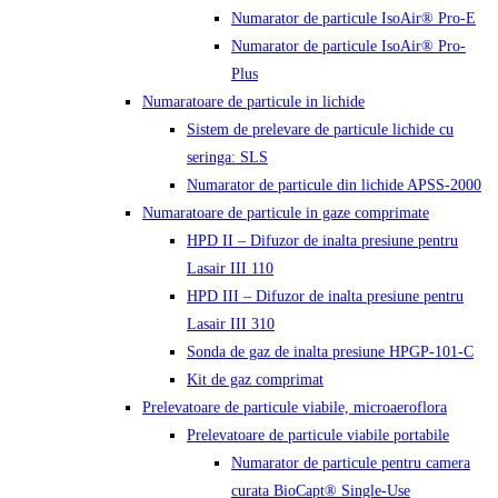
Numarator de particule IsoAir® Pro-E
Numarator de particule IsoAir® Pro-
Plus
Numaratoare de particule in lichide
Sistem de prelevare de particule lichide cu
seringa: SLS
Numarator de particule din lichide APSS-2000
Numaratoare de particule in gaze comprimate
HPD II – Difuzor de inalta presiune pentru
Lasair III 110
HPD III – Difuzor de inalta presiune pentru
Lasair III 310
Sonda de gaz de inalta presiune HPGP-101-C
Kit de gaz comprimat
Prelevatoare de particule viabile, microaeroflora
Prelevatoare de particule viabile portabile
Numarator de particule pentru camera
curata BioCapt® Single-Use