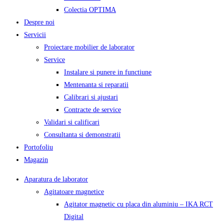
Colectia OPTIMA
Despre noi
Servicii
Proiectare mobilier de laborator
Service
Instalare si punere in functiune
Mentenanta si reparatii
Calibrari si ajustari
Contracte de service
Validari si calificari
Consultanta si demonstratii
Portofoliu
Magazin
Aparatura de laborator
Agitatoare magnetice
Agitator magnetic cu placa din aluminiu – IKA RCT
Digital