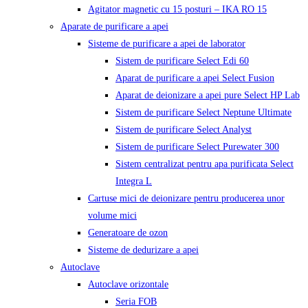
Agitator magnetic cu 15 posturi – IKA RO 15
Aparate de purificare a apei
Sisteme de purificare a apei de laborator
Sistem de purificare Select Edi 60
Aparat de purificare a apei Select Fusion
Aparat de deionizare a apei pure Select HP Lab
Sistem de purificare Select Neptune Ultimate
Sistem de purificare Select Analyst
Sistem de purificare Select Purewater 300
Sistem centralizat pentru apa purificata Select
Integra L
Cartuse mici de deionizare pentru producerea unor
volume mici
Generatoare de ozon
Sisteme de dedurizare a apei
Autoclave
Autoclave orizontale
Seria FOB