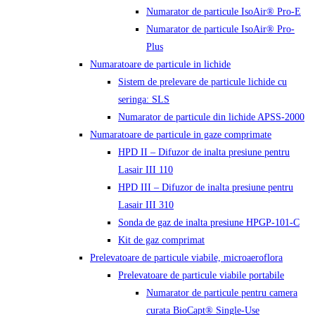
Numarator de particule IsoAir® Pro-E
Numarator de particule IsoAir® Pro-
Plus
Numaratoare de particule in lichide
Sistem de prelevare de particule lichide cu
seringa: SLS
Numarator de particule din lichide APSS-2000
Numaratoare de particule in gaze comprimate
HPD II – Difuzor de inalta presiune pentru
Lasair III 110
HPD III – Difuzor de inalta presiune pentru
Lasair III 310
Sonda de gaz de inalta presiune HPGP-101-C
Kit de gaz comprimat
Prelevatoare de particule viabile, microaeroflora
Prelevatoare de particule viabile portabile
Numarator de particule pentru camera
curata BioCapt® Single-Use