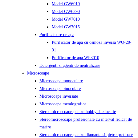
Model GW6010
Model GW6290
Model GW7010
Model GW7015
Purificatoare de apa
Purificator de apa cu osmoza inversa WO-20-
01
Purificator de apa WP3010
Detergenti si agenti de neutralizare
Microscoape
Microscoape monoculare
Microscoape binoculare
Microscoape inversate
Microscoape metalografice
Stereomicroscoape pentru hobby si educatie
Stereomicroscoape profesionale cu interval ridicat de
marire
Stereomicroscoape pentru diamante si pietre pretioase