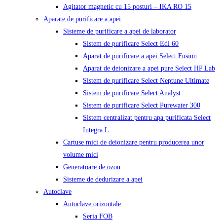
Agitator magnetic cu 15 posturi – IKA RO 15
Aparate de purificare a apei
Sisteme de purificare a apei de laborator
Sistem de purificare Select Edi 60
Aparat de purificare a apei Select Fusion
Aparat de deionizare a apei pure Select HP Lab
Sistem de purificare Select Neptune Ultimate
Sistem de purificare Select Analyst
Sistem de purificare Select Purewater 300
Sistem centralizat pentru apa purificata Select
Integra L
Cartuse mici de deionizare pentru producerea unor
volume mici
Generatoare de ozon
Sisteme de dedurizare a apei
Autoclave
Autoclave orizontale
Seria FOB