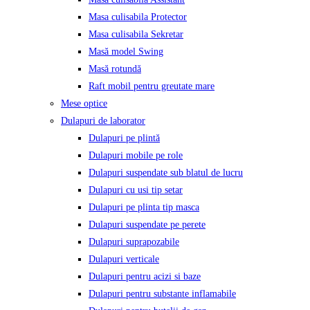
Masa culisabila Protector
Masa culisabila Sekretar
Masă model Swing
Masă rotundă
Raft mobil pentru greutate mare
Mese optice
Dulapuri de laborator
Dulapuri pe plintă
Dulapuri mobile pe role
Dulapuri suspendate sub blatul de lucru
Dulapuri cu usi tip setar
Dulapuri pe plinta tip masca
Dulapuri suspendate pe perete
Dulapuri suprapozabile
Dulapuri verticale
Dulapuri pentru acizi si baze
Dulapuri pentru substante inflamabile