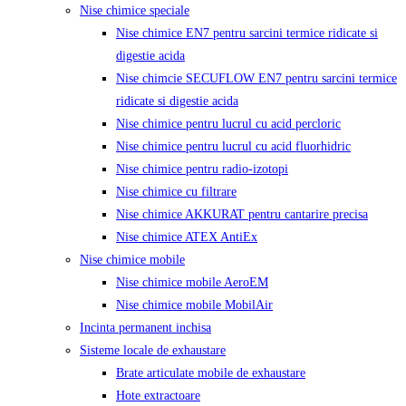
Nise chimice speciale
Nise chimice EN7 pentru sarcini termice ridicate si
digestie acida
Nise chimcie SECUFLOW EN7 pentru sarcini termice
ridicate si digestie acida
Nise chimice pentru lucrul cu acid percloric
Nise chimice pentru lucrul cu acid fluorhidric
Nise chimice pentru radio-izotopi
Nise chimice cu filtrare
Nise chimice AKKURAT pentru cantarire precisa
Nise chimice ATEX AntiEx
Nise chimice mobile
Nise chimice mobile AeroEM
Nise chimice mobile MobilAir
Incinta permanent inchisa
Sisteme locale de exhaustare
Brate articulate mobile de exhaustare
Hote extractoare