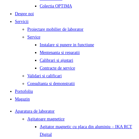
Colectia OPTIMA
Despre noi
Servicii
Proiectare mobilier de laborator
Service
Instalare si punere in functiune
Mentenanta si reparatii
Calibrari si ajustari
Contracte de service
Validari si calificari
Consultanta si demonstratii
Portofoliu
Magazin
Aparatura de laborator
Agitatoare magnetice
Agitator magnetic cu placa din aluminiu – IKA RCT
Digital