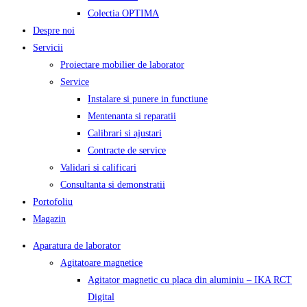
Colectia OPTIMA
Despre noi
Servicii
Proiectare mobilier de laborator
Service
Instalare si punere in functiune
Mentenanta si reparatii
Calibrari si ajustari
Contracte de service
Validari si calificari
Consultanta si demonstratii
Portofoliu
Magazin
Aparatura de laborator
Agitatoare magnetice
Agitator magnetic cu placa din aluminiu – IKA RCT
Digital