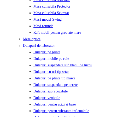
Masa culisabila Protector
Masa culisabila Sekretar
Masă model Swing
Masă rotundă
Raft mobil pentru greutate mare
Mese optice
Dulapuri de laborator
Dulapuri pe plintă
Dulapuri mobile pe role
Dulapuri suspendate sub blatul de lucru
Dulapuri cu usi tip setar
Dulapuri pe plinta tip masca
Dulapuri suspendate pe perete
Dulapuri suprapozabile
Dulapuri verticale
Dulapuri pentru acizi si baze
Dulapuri pentru substante inflamabile