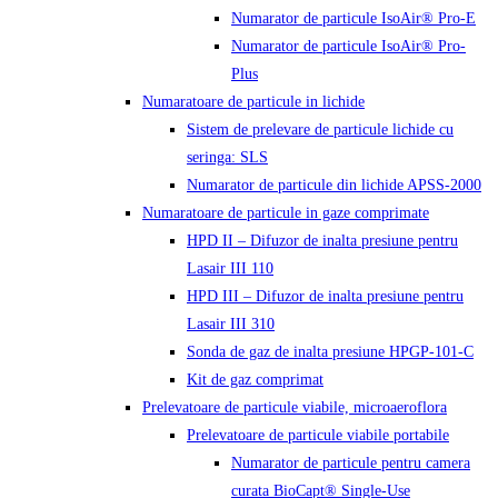
Numarator de particule IsoAir® Pro-E
Numarator de particule IsoAir® Pro-
Plus
Numaratoare de particule in lichide
Sistem de prelevare de particule lichide cu
seringa: SLS
Numarator de particule din lichide APSS-2000
Numaratoare de particule in gaze comprimate
HPD II – Difuzor de inalta presiune pentru
Lasair III 110
HPD III – Difuzor de inalta presiune pentru
Lasair III 310
Sonda de gaz de inalta presiune HPGP-101-C
Kit de gaz comprimat
Prelevatoare de particule viabile, microaeroflora
Prelevatoare de particule viabile portabile
Numarator de particule pentru camera
curata BioCapt® Single-Use