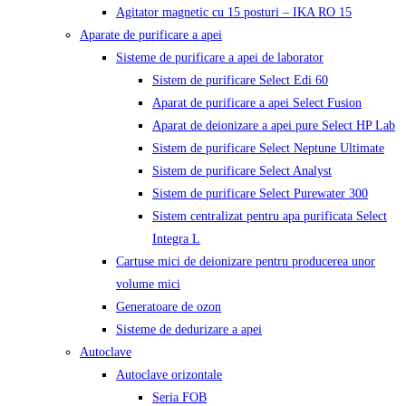
Agitator magnetic cu 15 posturi – IKA RO 15
Aparate de purificare a apei
Sisteme de purificare a apei de laborator
Sistem de purificare Select Edi 60
Aparat de purificare a apei Select Fusion
Aparat de deionizare a apei pure Select HP Lab
Sistem de purificare Select Neptune Ultimate
Sistem de purificare Select Analyst
Sistem de purificare Select Purewater 300
Sistem centralizat pentru apa purificata Select
Integra L
Cartuse mici de deionizare pentru producerea unor
volume mici
Generatoare de ozon
Sisteme de dedurizare a apei
Autoclave
Autoclave orizontale
Seria FOB