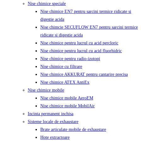
Nise chimice speciale
Nise chimice EN7 pentru sarcini termice ridicate si
digestie acida
Nise chimcie SECUFLOW EN7 pentru sarcini termice
ridicate si digestie acida
Nise chimice pentru lucrul cu acid percloric
Nise chimice pentru lucrul cu acid fluorhidric
Nise chimice pentru radio-izotopi
Nise chimice cu filtrare
Nise chimice AKKURAT pentru cantarire precisa
Nise chimice ATEX AntiEx
Nise chimice mobile
Nise chimice mobile AeroEM
Nise chimice mobile MobilAir
Incinta permanent inchisa
Sisteme locale de exhaustare
Brate articulate mobile de exhaustare
Hote extractoare