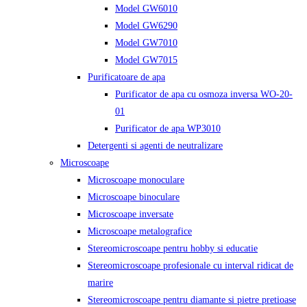
Model GW6010
Model GW6290
Model GW7010
Model GW7015
Purificatoare de apa
Purificator de apa cu osmoza inversa WO-20-
01
Purificator de apa WP3010
Detergenti si agenti de neutralizare
Microscoape
Microscoape monoculare
Microscoape binoculare
Microscoape inversate
Microscoape metalografice
Stereomicroscoape pentru hobby si educatie
Stereomicroscoape profesionale cu interval ridicat de
marire
Stereomicroscoape pentru diamante si pietre pretioase