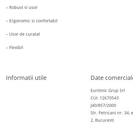
– Robust si usor
– Ergonomic si confortabil
– Usor de curatat
– Flexibil
Informatii utile
Date comercial
Termeni si conditii
Euritmic Grup Srl
Politica de confidentialitate
CUI: 12670543
Politica cookies
J40/857/2000
Politica de retur
Str. Petricani nr. 34, 
Online Dispute Resolution
2, Bucuresti
ANPC