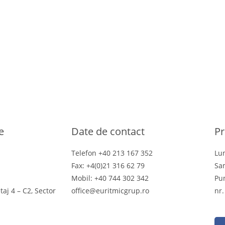
e
Date de contact
Pr
Telefon +40 213 167 352
Lun
Fax: +4(0)21 316 62 79
Sa
Mobil: +40 744 302 342
Pun
etaj 4 – C2, Sector
office@euritmicgrup.ro
nr.