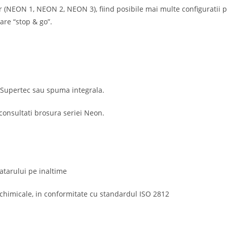
 (NEON 1, NEON 2, NEON 3), fiind posibile mai multe configuratii pr
care “stop & go”.
c, Supertec sau spuma integrala.
 consultati brosura seriei Neon.
patarului pe inaltime
si chimicale, in conformitate cu standardul ISO 2812