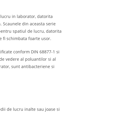
ucru in laborator, datorita
a. Scaunele din aceasta serie
pentru spatiul de lucru, datorita
e fi schimbata foarte usor.
tificate conform DIN 68877-1 si
e vedere al poluantilor si al
ator, sunt antibacteriene si
ii de lucru inalte sau joase si