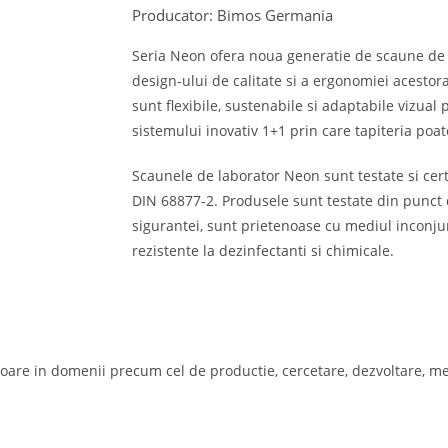
Producator: Bimos Germania
Seria Neon ofera noua generatie de scaune de l
design-ului de calitate si a ergonomiei acestor
sunt flexibile, sustenabile si adaptabile vizual 
sistemului inovativ 1+1 prin care tapiteria poat
Scaunele de laborator Neon sunt testate si cer
DIN 68877-2. Produsele sunt testate din punct d
sigurantei, sunt prietenoase cu mediul inconjur
rezistente la dezinfectanti si chimicale.
toare in domenii precum cel de productie, cercetare, dezvoltare, med