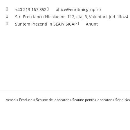
+40 213 167 352
office@euritmicgrup.ro
Str. Erou Iancu Nicolae nr. 112, etaj 3, Voluntari, Jud. Ilfov
Suntem Prezenti in SEAP/ SICAP
Anunt
Acasa
»
Produse
»
Scaune de laborator
»
Scaune pentru laborator
»
Seria Ne