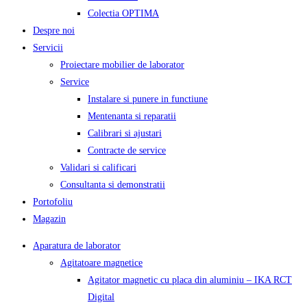
Colectia OPTIMA
Despre noi
Servicii
Proiectare mobilier de laborator
Service
Instalare si punere in functiune
Mentenanta si reparatii
Calibrari si ajustari
Contracte de service
Validari si calificari
Consultanta si demonstratii
Portofoliu
Magazin
Aparatura de laborator
Agitatoare magnetice
Agitator magnetic cu placa din aluminiu – IKA RCT
Digital