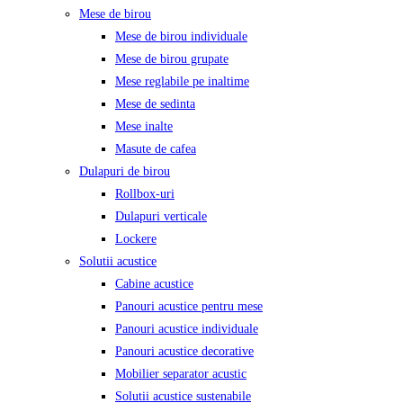
Mese de birou
Mese de birou individuale
Mese de birou grupate
Mese reglabile pe inaltime
Mese de sedinta
Mese inalte
Masute de cafea
Dulapuri de birou
Rollbox-uri
Dulapuri verticale
Lockere
Solutii acustice
Cabine acustice
Panouri acustice pentru mese
Panouri acustice individuale
Panouri acustice decorative
Mobilier separator acustic
Solutii acustice sustenabile