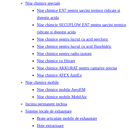
Nise chimice speciale
Nise chimice EN7 pentru sarcini termice ridicate si
digestie acida
Nise chimcie SECUFLOW EN7 pentru sarcini termice
ridicate si digestie acida
Nise chimice pentru lucrul cu acid percloric
Nise chimice pentru lucrul cu acid fluorhidric
Nise chimice pentru radio-izotopi
Nise chimice cu filtrare
Nise chimice AKKURAT pentru cantarire precisa
Nise chimice ATEX AntiEx
Nise chimice mobile
Nise chimice mobile AeroEM
Nise chimice mobile MobilAir
Incinta permanent inchisa
Sisteme locale de exhaustare
Brate articulate mobile de exhaustare
Hote extractoare