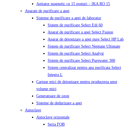
Agitator magnetic cu 15 posturi – IKA RO 15
Aparate de purificare a apei
Sisteme de purificare a apei de laborator
Sistem de purificare Select Edi 60
Aparat de purificare a apei Select Fusion
Aparat de deionizare a apei pure Select HP Lab
Sistem de purificare Select Neptune Ultimate
Sistem de purificare Select Analyst
Sistem de purificare Select Purewater 300
Sistem centralizat pentru apa purificata Select
Integra L
Cartuse mici de deionizare pentru producerea unor
volume mici
Generatoare de ozon
Sisteme de dedurizare a apei
Autoclave
Autoclave orizontale
Seria FOB