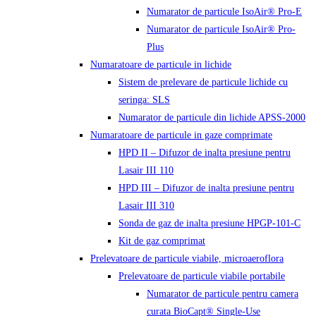
Numarator de particule IsoAir® Pro-E
Numarator de particule IsoAir® Pro-
Plus
Numaratoare de particule in lichide
Sistem de prelevare de particule lichide cu
seringa: SLS
Numarator de particule din lichide APSS-2000
Numaratoare de particule in gaze comprimate
HPD II – Difuzor de inalta presiune pentru
Lasair III 110
HPD III – Difuzor de inalta presiune pentru
Lasair III 310
Sonda de gaz de inalta presiune HPGP-101-C
Kit de gaz comprimat
Prelevatoare de particule viabile, microaeroflora
Prelevatoare de particule viabile portabile
Numarator de particule pentru camera
curata BioCapt® Single-Use