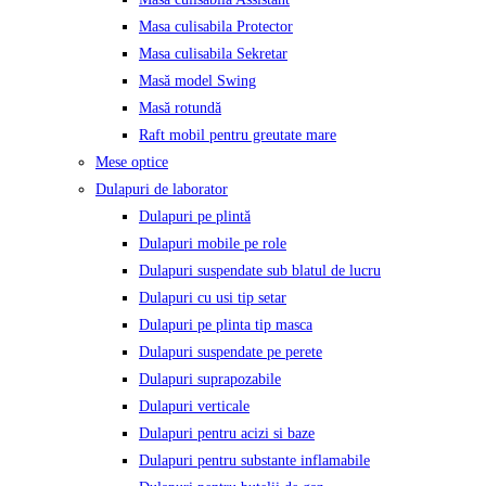
Masa culisabila Protector
Masa culisabila Sekretar
Masă model Swing
Masă rotundă
Raft mobil pentru greutate mare
Mese optice
Dulapuri de laborator
Dulapuri pe plintă
Dulapuri mobile pe role
Dulapuri suspendate sub blatul de lucru
Dulapuri cu usi tip setar
Dulapuri pe plinta tip masca
Dulapuri suspendate pe perete
Dulapuri suprapozabile
Dulapuri verticale
Dulapuri pentru acizi si baze
Dulapuri pentru substante inflamabile