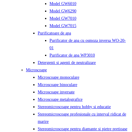
Model GW6010
Model GW6290
Model GW7010
Model GW7015
Purificatoare de apa
Purificator de apa cu osmoza inversa WO-20-
01
Purificator de apa WP3010
Detergenti si agenti de neutralizare
Microscoape
Microscoape monoculare
Microscoape binoculare
Microscoape inversate
Microscoape metalografice
Stereomicroscoape pentru hobby si educatie
Stereomicroscoape profesionale cu interval ridicat de
marire
Stereomicroscoape pentru diamante si pietre pretioase