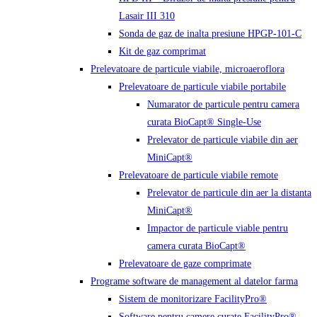
Lasair III 310
Sonda de gaz de inalta presiune HPGP-101-C
Kit de gaz comprimat
Prelevatoare de particule viabile, microaeroflora
Prelevatoare de particule viabile portabile
Numarator de particule pentru camera
curata BioCapt® Single-Use
Prelevator de particule viabile din aer
MiniCapt®
Prelevatoare de particule viabile remote
Prelevator de particule din aer la distanta
MiniCapt®
Impactor de particule viable pentru
camera curata BioCapt®
Prelevatoare de gaze comprimate
Programe software de management al datelor farma
Sistem de monitorizare FacilityPro®
Software pentru camere curate FacilityPro®