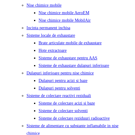
Nise chimice mobile
Nise chimice mobile AeroEM
Nise chimice mobile MobilAir
Incinta permanent inchisa
Sisteme locale de exhaustare
Brate articulate mobile de exhaustare
Hote extractoare
Sisteme de exhaustare pentru AAS
Sisteme de exhaustare dulapuri inferioare
Dulapuri inferioare pentru nise chimice
Dulapuri pentru acizi si baze
Dulapuri pentru solventi
Sisteme de colectare reactivi reziduali
Sisteme de colectare acizi si baze
Sisteme de colectare solventi
Sisteme de colectare reziduuri radioactive
Sisteme de alimentare cu substante inflamabile in nise
chimice