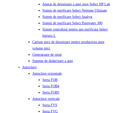
Aparat de deionizare a apei pure Select HP Lab
Sistem de purificare Select Neptune Ultimate
Sistem de purificare Select Analyst
Sistem de purificare Select Purewater 300
Sistem centralizat pentru apa purificata Select
Integra L
Cartuse mici de deionizare pentru producerea unor
volume mici
Generatoare de ozon
Sisteme de dedurizare a apei
Autoclave
Autoclave orizontale
Seria FOB
Seria FOB4
Seria FOB5
Autoclave verticale
Seria FVS
Seria FVG