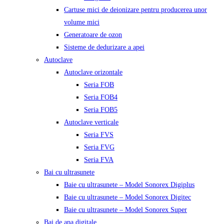
Cartuse mici de deionizare pentru producerea unor
volume mici
Generatoare de ozon
Sisteme de dedurizare a apei
Autoclave
Autoclave orizontale
Seria FOB
Seria FOB4
Seria FOB5
Autoclave verticale
Seria FVS
Seria FVG
Seria FVA
Bai cu ultrasunete
Baie cu ultrasunete – Model Sonorex Digiplus
Baie cu ultrasunete – Model Sonorex Digitec
Baie cu ultrasunete – Model Sonorex Super
Bai de apa digitale