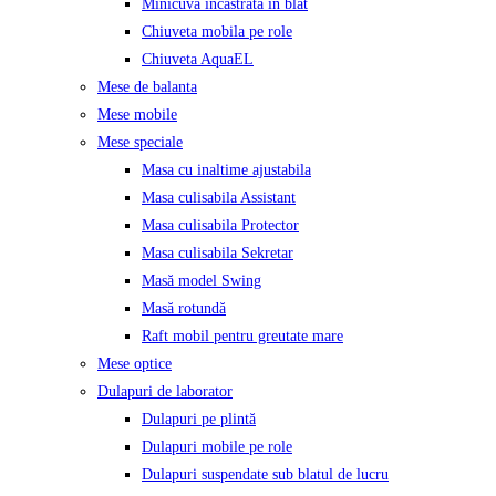
Minicuva incastrata in blat
Chiuveta mobila pe role
Chiuveta AquaEL
Mese de balanta
Mese mobile
Mese speciale
Masa cu inaltime ajustabila
Masa culisabila Assistant
Masa culisabila Protector
Masa culisabila Sekretar
Masă model Swing
Masă rotundă
Raft mobil pentru greutate mare
Mese optice
Dulapuri de laborator
Dulapuri pe plintă
Dulapuri mobile pe role
Dulapuri suspendate sub blatul de lucru