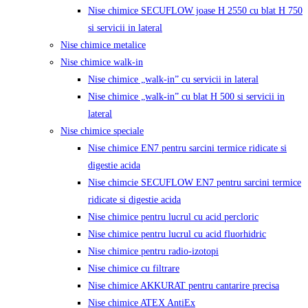
Nise chimice SECUFLOW joase H 2550 cu blat H 750
si servicii in lateral
Nise chimice metalice
Nise chimice walk-in
Nise chimice „walk-in” cu servicii in lateral
Nise chimice „walk-in” cu blat H 500 si servicii in
lateral
Nise chimice speciale
Nise chimice EN7 pentru sarcini termice ridicate si
digestie acida
Nise chimcie SECUFLOW EN7 pentru sarcini termice
ridicate si digestie acida
Nise chimice pentru lucrul cu acid percloric
Nise chimice pentru lucrul cu acid fluorhidric
Nise chimice pentru radio-izotopi
Nise chimice cu filtrare
Nise chimice AKKURAT pentru cantarire precisa
Nise chimice ATEX AntiEx