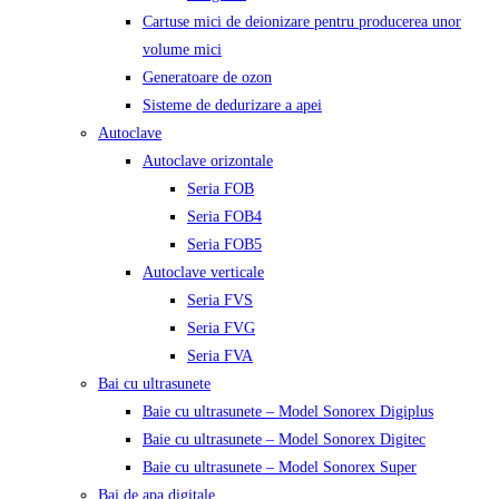
Cartuse mici de deionizare pentru producerea unor
volume mici
Generatoare de ozon
Sisteme de dedurizare a apei
Autoclave
Autoclave orizontale
Seria FOB
Seria FOB4
Seria FOB5
Autoclave verticale
Seria FVS
Seria FVG
Seria FVA
Bai cu ultrasunete
Baie cu ultrasunete – Model Sonorex Digiplus
Baie cu ultrasunete – Model Sonorex Digitec
Baie cu ultrasunete – Model Sonorex Super
Bai de apa digitale