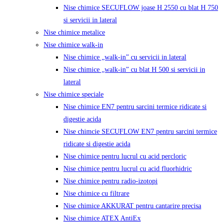
Nise chimice SECUFLOW joase H 2550 cu blat H 750
si servicii in lateral
Nise chimice metalice
Nise chimice walk-in
Nise chimice „walk-in” cu servicii in lateral
Nise chimice „walk-in” cu blat H 500 si servicii in
lateral
Nise chimice speciale
Nise chimice EN7 pentru sarcini termice ridicate si
digestie acida
Nise chimcie SECUFLOW EN7 pentru sarcini termice
ridicate si digestie acida
Nise chimice pentru lucrul cu acid percloric
Nise chimice pentru lucrul cu acid fluorhidric
Nise chimice pentru radio-izotopi
Nise chimice cu filtrare
Nise chimice AKKURAT pentru cantarire precisa
Nise chimice ATEX AntiEx