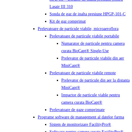
Lasair III 310
Sonda de gaz de inalta presiune HPGP-101-C
Kit de gaz comprimat
Prelevatoare de particule viabile, microaeroflora
Prelevatoare de particule viabile portabile
Numarator de particule pentru camera
curata BioCapt® Single-Use
Prelevator de particule viabile din aer
MiniCapt®
Prelevatoare de particule viabile remote
Prelevator de particule din aer la distanta
MiniCapt®
Impactor de particule viable pentru
camera curata BioCapt®
Prelevatoare de gaze comprimate
Programe software de management al datelor farma
Sistem de monitorizare FacilityPro®
Software pentru camere curate FacilityPro®