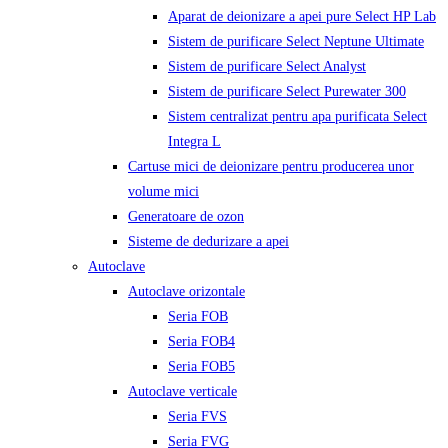
Aparat de deionizare a apei pure Select HP Lab
Sistem de purificare Select Neptune Ultimate
Sistem de purificare Select Analyst
Sistem de purificare Select Purewater 300
Sistem centralizat pentru apa purificata Select
Integra L
Cartuse mici de deionizare pentru producerea unor
volume mici
Generatoare de ozon
Sisteme de dedurizare a apei
Autoclave
Autoclave orizontale
Seria FOB
Seria FOB4
Seria FOB5
Autoclave verticale
Seria FVS
Seria FVG