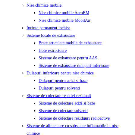
Nise chimice mobile
Nise chimice mobile AeroEM
Nise chimice mobile MobilAir
Incinta permanent inchisa
Sisteme locale de exhaustare
Brate articulate mobile de exhaustare
Hote extractoare
Sisteme de exhaustare pentru AAS
Sisteme de exhaustare dulapuri inferioare
Dulapuri inferioare pentru nise chimice
Dulapuri pentru acizi si baze
Dulapuri pentru solventi
Sisteme de colectare reactivi reziduali
Sisteme de colectare acizi si baze
Sisteme de colectare solventi
Sisteme de colectare reziduuri radioactive
Sisteme de alimentare cu substante inflamabile in nise
chimice