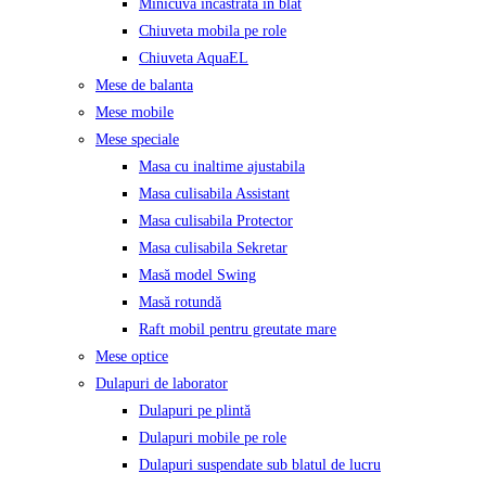
Minicuva incastrata in blat
Chiuveta mobila pe role
Chiuveta AquaEL
Mese de balanta
Mese mobile
Mese speciale
Masa cu inaltime ajustabila
Masa culisabila Assistant
Masa culisabila Protector
Masa culisabila Sekretar
Masă model Swing
Masă rotundă
Raft mobil pentru greutate mare
Mese optice
Dulapuri de laborator
Dulapuri pe plintă
Dulapuri mobile pe role
Dulapuri suspendate sub blatul de lucru