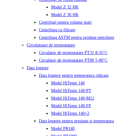
Model Z 32 HK
Model Z 36 HK
Centrifugi pentru volume mari
Centrifuga cu filtrare
Centrifuga ASTM pentru produse petroliere
Circulatoare de termostatare
Circulator de termostatare PT31 8-35˚C
Circulator de termostatare PT80 5-80˚C
Data loggere
Data loggere pentru temperatura ridicata
Model HiTemp 140
Model HiTemp 140-PT
Model HiTemp 140-M12
Model HiTemp 140-FP
Model HiTemp 140×2
Data loggere pentru presiune si temperatura
Model PR140