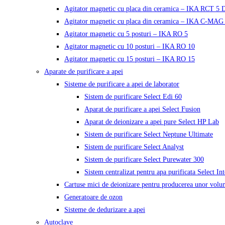
Agitator magnetic cu placa din ceramica – IKA RCT 5 D
Agitator magnetic cu placa din ceramica – IKA C-MAG
Agitator magnetic cu 5 posturi – IKA RO 5
Agitator magnetic cu 10 posturi – IKA RO 10
Agitator magnetic cu 15 posturi – IKA RO 15
Aparate de purificare a apei
Sisteme de purificare a apei de laborator
Sistem de purificare Select Edi 60
Aparat de purificare a apei Select Fusion
Aparat de deionizare a apei pure Select HP Lab
Sistem de purificare Select Neptune Ultimate
Sistem de purificare Select Analyst
Sistem de purificare Select Purewater 300
Sistem centralizat pentru apa purificata Select In
Cartuse mici de deionizare pentru producerea unor volu
Generatoare de ozon
Sisteme de dedurizare a apei
Autoclave