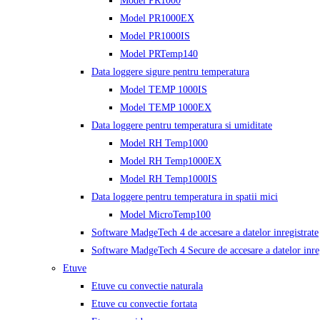
Model PR1000
Model PR1000EX
Model PR1000IS
Model PRTemp140
Data loggere sigure pentru temperatura
Model TEMP 1000IS
Model TEMP 1000EX
Data loggere pentru temperatura si umiditate
Model RH Temp1000
Model RH Temp1000EX
Model RH Temp1000IS
Data loggere pentru temperatura in spatii mici
Model MicroTemp100
Software MadgeTech 4 de accesare a datelor inregistrate
Software MadgeTech 4 Secure de accesare a datelor inreg
Etuve
Etuve cu convectie naturala
Etuve cu convectie fortata