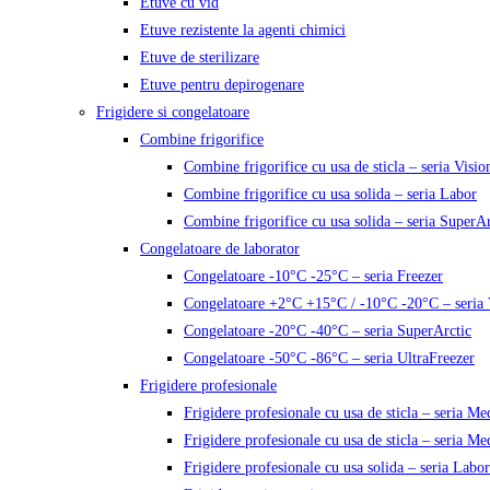
Etuve cu vid
Etuve rezistente la agenti chimici
Etuve de sterilizare
Etuve pentru depirogenare
Frigidere si congelatoare
Combine frigorifice
Combine frigorifice cu usa de sticla – seria Visio
Combine frigorifice cu usa solida – seria Labor
Combine frigorifice cu usa solida – seria SuperAr
Congelatoare de laborator
Congelatoare -10°C -25°C – seria Freezer
Congelatoare +2°C +15°C / -10°C -20°C – seria 
Congelatoare -20°C -40°C – seria SuperArctic
Congelatoare -50°C -86°C – seria UltraFreezer
Frigidere profesionale
Frigidere profesionale cu usa de sticla – seria M
Frigidere profesionale cu usa de sticla – seria Me
Frigidere profesionale cu usa solida – seria Labor