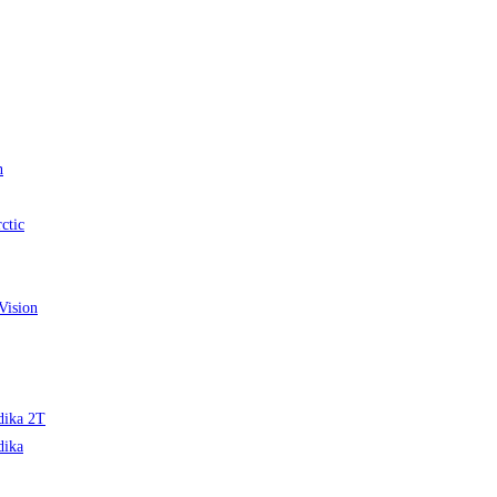
n
ctic
Vision
edika 2T
dika