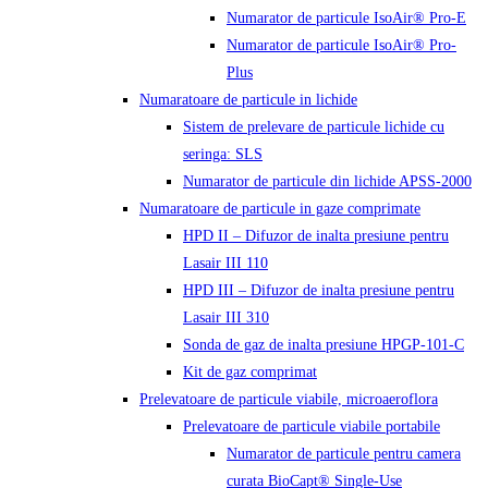
Numarator de particule IsoAir® Pro-E
Numarator de particule IsoAir® Pro-
Plus
Numaratoare de particule in lichide
Sistem de prelevare de particule lichide cu
seringa: SLS
Numarator de particule din lichide APSS-2000
Numaratoare de particule in gaze comprimate
HPD II – Difuzor de inalta presiune pentru
Lasair III 110
HPD III – Difuzor de inalta presiune pentru
Lasair III 310
Sonda de gaz de inalta presiune HPGP-101-C
Kit de gaz comprimat
Prelevatoare de particule viabile, microaeroflora
Prelevatoare de particule viabile portabile
Numarator de particule pentru camera
curata BioCapt® Single-Use