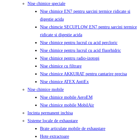
Nise chimice speciale
Nise chimice EN7 pentru sarcini termice ridicate si
digestie acida
Nise chimcie SECUFLOW EN7 pentru sarcini termice
ridicate si digestie acida
Nise chimice pentru lucrul cu acid percloric
Nise chimice pentru lucrul cu acid fluorhidric
Nise chimice pentru radio-izotopi
Nise chimice cu filtrare
Nise chimice AKKURAT pentru cantarire precisa
Nise chimice ATEX AntiEx
Nise chimice mobile
Nise chimice mobile AeroEM
Nise chimice mobile MobilAir
Incinta permanent inchisa
Sisteme locale de exhaustare
Brate articulate mobile de exhaustare
Hote extractoare