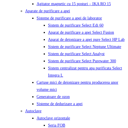
Agitator magnetic cu 15 posturi – IKA RO 15
Aparate de purificare a apei
Sisteme de purificare a apei de laborator
Sistem de purificare Select Edi 60
Aparat de purificare a apei Select Fusion
Aparat de deionizare a apei pure Select HP Lab
Sistem de purificare Select Neptune Ultimate
Sistem de purificare Select Analyst
Sistem de purificare Select Purewater 300
Sistem centralizat pentru apa purificata Select
Integra L
Cartuse mici de deionizare pentru producerea unor
volume mici
Generatoare de ozon
Sisteme de dedurizare a apei
Autoclave
Autoclave orizontale
Seria FOB