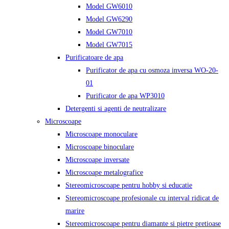
Model GW6010
Model GW6290
Model GW7010
Model GW7015
Purificatoare de apa
Purificator de apa cu osmoza inversa WO-20-
01
Purificator de apa WP3010
Detergenti si agenti de neutralizare
Microscoape
Microscoape monoculare
Microscoape binoculare
Microscoape inversate
Microscoape metalografice
Stereomicroscoape pentru hobby si educatie
Stereomicroscoape profesionale cu interval ridicat de
marire
Stereomicroscoape pentru diamante si pietre pretioase