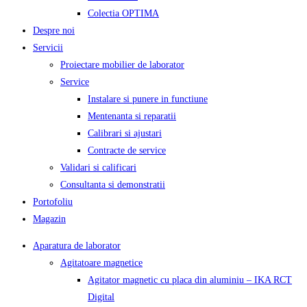
Colectia OPTIMA
Despre noi
Servicii
Proiectare mobilier de laborator
Service
Instalare si punere in functiune
Mentenanta si reparatii
Calibrari si ajustari
Contracte de service
Validari si calificari
Consultanta si demonstratii
Portofoliu
Magazin
Aparatura de laborator
Agitatoare magnetice
Agitator magnetic cu placa din aluminiu – IKA RCT
Digital