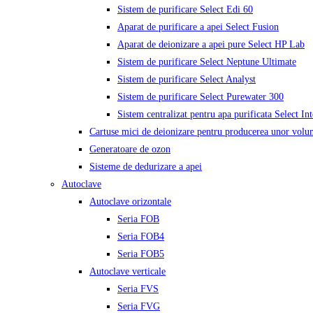
Sistem de purificare Select Edi 60
Aparat de purificare a apei Select Fusion
Aparat de deionizare a apei pure Select HP Lab
Sistem de purificare Select Neptune Ultimate
Sistem de purificare Select Analyst
Sistem de purificare Select Purewater 300
Sistem centralizat pentru apa purificata Select In
Cartuse mici de deionizare pentru producerea unor volu
Generatoare de ozon
Sisteme de dedurizare a apei
Autoclave
Autoclave orizontale
Seria FOB
Seria FOB4
Seria FOB5
Autoclave verticale
Seria FVS
Seria FVG