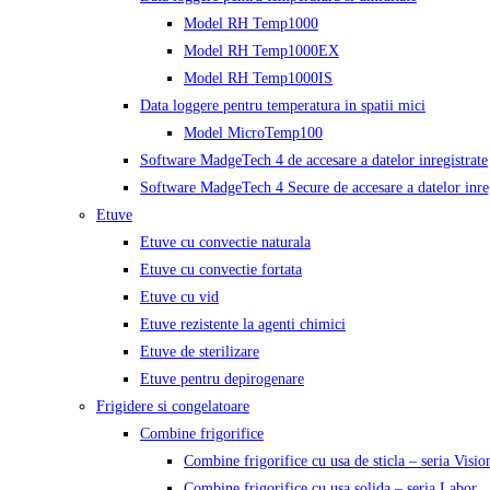
Model RH Temp1000
Model RH Temp1000EX
Model RH Temp1000IS
Data loggere pentru temperatura in spatii mici
Model MicroTemp100
Software MadgeTech 4 de accesare a datelor inregistrate
Software MadgeTech 4 Secure de accesare a datelor inreg
Etuve
Etuve cu convectie naturala
Etuve cu convectie fortata
Etuve cu vid
Etuve rezistente la agenti chimici
Etuve de sterilizare
Etuve pentru depirogenare
Frigidere si congelatoare
Combine frigorifice
Combine frigorifice cu usa de sticla – seria Visio
Combine frigorifice cu usa solida – seria Labor