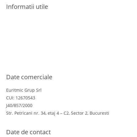
Informatii utile
Termeni si conditii
Politica de confidentialitate
Politica cookies
Politica de retur
Online Dispute Resolution
ANPC
Date comerciale
Euritmic Grup Srl
CUI: 12670543
J40/857/2000
Str. Petricani nr. 34, etaj 4 – C2, Sector 2, Bucuresti
Date de contact