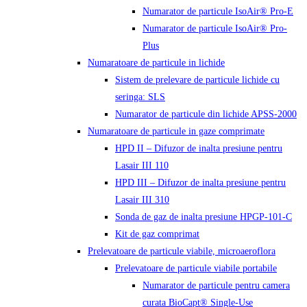
Numarator de particule IsoAir® Pro-E
Numarator de particule IsoAir® Pro-
Plus
Numaratoare de particule in lichide
Sistem de prelevare de particule lichide cu
seringa: SLS
Numarator de particule din lichide APSS-2000
Numaratoare de particule in gaze comprimate
HPD II – Difuzor de inalta presiune pentru
Lasair III 110
HPD III – Difuzor de inalta presiune pentru
Lasair III 310
Sonda de gaz de inalta presiune HPGP-101-C
Kit de gaz comprimat
Prelevatoare de particule viabile, microaeroflora
Prelevatoare de particule viabile portabile
Numarator de particule pentru camera
curata BioCapt® Single-Use