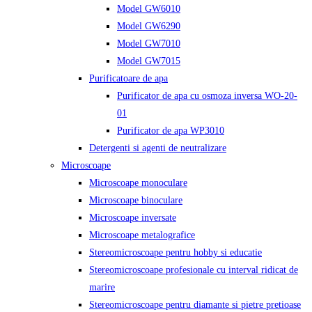
Model GW6010
Model GW6290
Model GW7010
Model GW7015
Purificatoare de apa
Purificator de apa cu osmoza inversa WO-20-
01
Purificator de apa WP3010
Detergenti si agenti de neutralizare
Microscoape
Microscoape monoculare
Microscoape binoculare
Microscoape inversate
Microscoape metalografice
Stereomicroscoape pentru hobby si educatie
Stereomicroscoape profesionale cu interval ridicat de
marire
Stereomicroscoape pentru diamante si pietre pretioase