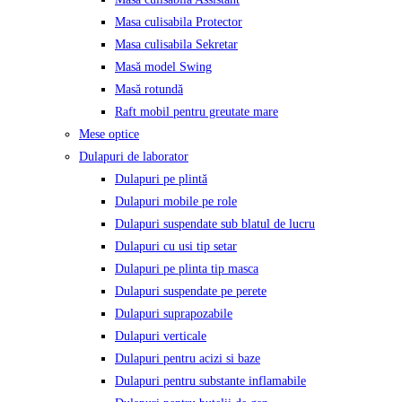
Masa culisabila Protector
Masa culisabila Sekretar
Masă model Swing
Masă rotundă
Raft mobil pentru greutate mare
Mese optice
Dulapuri de laborator
Dulapuri pe plintă
Dulapuri mobile pe role
Dulapuri suspendate sub blatul de lucru
Dulapuri cu usi tip setar
Dulapuri pe plinta tip masca
Dulapuri suspendate pe perete
Dulapuri suprapozabile
Dulapuri verticale
Dulapuri pentru acizi si baze
Dulapuri pentru substante inflamabile