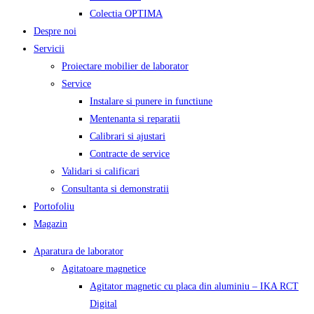
Colectia OPTIMA
Despre noi
Servicii
Proiectare mobilier de laborator
Service
Instalare si punere in functiune
Mentenanta si reparatii
Calibrari si ajustari
Contracte de service
Validari si calificari
Consultanta si demonstratii
Portofoliu
Magazin
Aparatura de laborator
Agitatoare magnetice
Agitator magnetic cu placa din aluminiu – IKA RCT
Digital