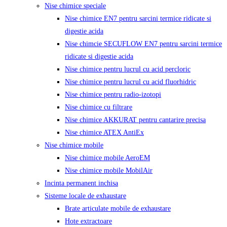
Nise chimice speciale
Nise chimice EN7 pentru sarcini termice ridicate si
digestie acida
Nise chimcie SECUFLOW EN7 pentru sarcini termice
ridicate si digestie acida
Nise chimice pentru lucrul cu acid percloric
Nise chimice pentru lucrul cu acid fluorhidric
Nise chimice pentru radio-izotopi
Nise chimice cu filtrare
Nise chimice AKKURAT pentru cantarire precisa
Nise chimice ATEX AntiEx
Nise chimice mobile
Nise chimice mobile AeroEM
Nise chimice mobile MobilAir
Incinta permanent inchisa
Sisteme locale de exhaustare
Brate articulate mobile de exhaustare
Hote extractoare