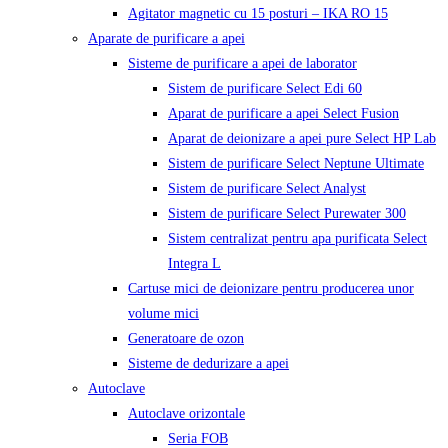
Agitator magnetic cu 15 posturi – IKA RO 15
Aparate de purificare a apei
Sisteme de purificare a apei de laborator
Sistem de purificare Select Edi 60
Aparat de purificare a apei Select Fusion
Aparat de deionizare a apei pure Select HP Lab
Sistem de purificare Select Neptune Ultimate
Sistem de purificare Select Analyst
Sistem de purificare Select Purewater 300
Sistem centralizat pentru apa purificata Select
Integra L
Cartuse mici de deionizare pentru producerea unor
volume mici
Generatoare de ozon
Sisteme de dedurizare a apei
Autoclave
Autoclave orizontale
Seria FOB