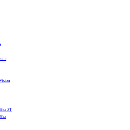
n
ctic
Vision
edika 2T
dika