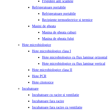
Frigidere anti scanteie
Refrigeratoare portabile
Refrigeratoare portabile
Recipiente termoelectrice si termice
Masini de gheata
Masina de gheata cuburi
Masina de gheata fulgi
Hote microbiologice
Hote microbiologice clasa I
Hote microbiologice cu flux laminar orizontal
Hote microbiologice cu flux laminar vertical
Hote microbiologice clasa II
Hote PCR
Hote citotoxice
Incubatoare
Incubatoare cu racire si ventilatie
Incubatoare fara racire
Incubatoare fara racire cu ventilatie