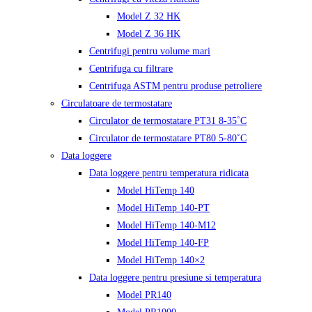
Model Z 32 HK
Model Z 36 HK
Centrifugi pentru volume mari
Centrifuga cu filtrare
Centrifuga ASTM pentru produse petroliere
Circulatoare de termostatare
Circulator de termostatare PT31 8-35˚C
Circulator de termostatare PT80 5-80˚C
Data loggere
Data loggere pentru temperatura ridicata
Model HiTemp 140
Model HiTemp 140-PT
Model HiTemp 140-M12
Model HiTemp 140-FP
Model HiTemp 140×2
Data loggere pentru presiune si temperatura
Model PR140