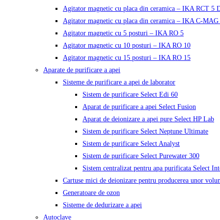
Agitator magnetic cu placa din ceramica – IKA RCT 5 D
Agitator magnetic cu placa din ceramica – IKA C-MAG
Agitator magnetic cu 5 posturi – IKA RO 5
Agitator magnetic cu 10 posturi – IKA RO 10
Agitator magnetic cu 15 posturi – IKA RO 15
Aparate de purificare a apei
Sisteme de purificare a apei de laborator
Sistem de purificare Select Edi 60
Aparat de purificare a apei Select Fusion
Aparat de deionizare a apei pure Select HP Lab
Sistem de purificare Select Neptune Ultimate
Sistem de purificare Select Analyst
Sistem de purificare Select Purewater 300
Sistem centralizat pentru apa purificata Select In
Cartuse mici de deionizare pentru producerea unor volu
Generatoare de ozon
Sisteme de dedurizare a apei
Autoclave