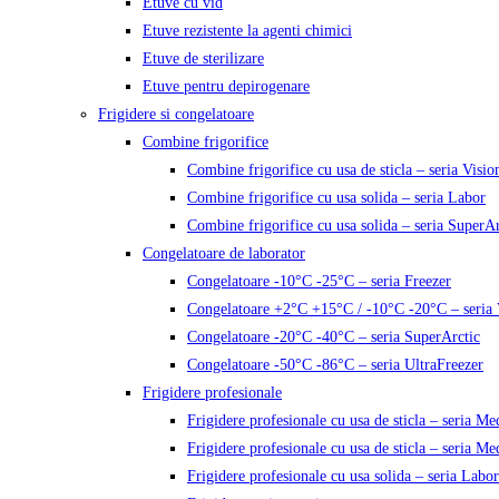
Etuve cu vid
Etuve rezistente la agenti chimici
Etuve de sterilizare
Etuve pentru depirogenare
Frigidere si congelatoare
Combine frigorifice
Combine frigorifice cu usa de sticla – seria Visio
Combine frigorifice cu usa solida – seria Labor
Combine frigorifice cu usa solida – seria SuperAr
Congelatoare de laborator
Congelatoare -10°C -25°C – seria Freezer
Congelatoare +2°C +15°C / -10°C -20°C – seria 
Congelatoare -20°C -40°C – seria SuperArctic
Congelatoare -50°C -86°C – seria UltraFreezer
Frigidere profesionale
Frigidere profesionale cu usa de sticla – seria M
Frigidere profesionale cu usa de sticla – seria Me
Frigidere profesionale cu usa solida – seria Labor