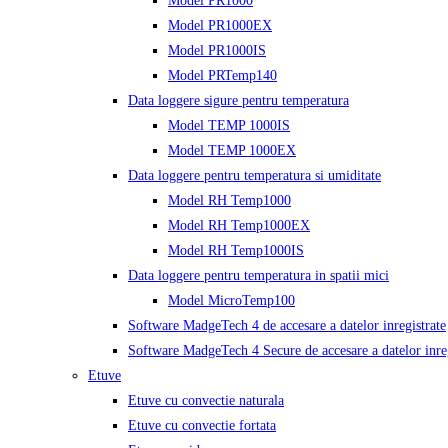
Model PR1000
Model PR1000EX
Model PR1000IS
Model PRTemp140
Data loggere sigure pentru temperatura
Model TEMP 1000IS
Model TEMP 1000EX
Data loggere pentru temperatura si umiditate
Model RH Temp1000
Model RH Temp1000EX
Model RH Temp1000IS
Data loggere pentru temperatura in spatii mici
Model MicroTemp100
Software MadgeTech 4 de accesare a datelor inregistrate
Software MadgeTech 4 Secure de accesare a datelor inreg
Etuve
Etuve cu convectie naturala
Etuve cu convectie fortata