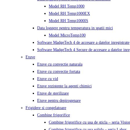
Model RH Temp1000
Model RH Temp1000EX
Model RH Temp1000IS
Data loggere pentru temperatura in spatii mici
Model MicroTemp100
Software MadgeTech 4 de accesare a datelor inregistrate
Software MadgeTech 4 Secure de accesare a datelor inreg
Etuve
Etuve cu convectie naturala
Etuve cu convectie fortata
Etuve cu vid
Etuve rezistente la agenti chimici
Etuve de sterilizare
Etuve pentru depirogenare
Frigidere si congelatoare
Combine frigorifice
Combine frigorifice cu usa de sticla – seria Visio
Combine frigorifice cu usa solida – seria Labor