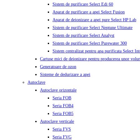
Sistem de purificare Select Edi 60
Aparat de purificare a apei Select Fusion
Aparat de deionizare a apei pure Select HP Lab
Sistem de purificare Select Neptune Ultimate
Sistem de purificare Select Analyst
Sistem de purificare Select Purewater 300
Sistem centralizat pentru apa purificata Select In
Cartuse mici de deionizare pentru producerea unor volu
Generatoare de ozon
Sisteme de dedurizare a apei
Autoclave
Autoclave orizontale
Seria FOB
Seria FOB4
Seria FOB5
Autoclave verticale
Seria FVS
Seria FVG