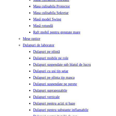
Masa culisabila Protector
Masa culisabila Sekretar
Masă model Swing
Masă rotundă
Raft mobil pentru greutate mare
Mese optice
Dulapuri de laborator
Dulapuri pe plintă
Dulapuri mobile pe role
Dulapuri suspendate sub blatul de lucru
Dulapuri cu usi tip setar
Dulapuri pe plinta tip masca
Dulapuri suspendate pe perete
Dulapuri suprapozabile
Dulapuri verticale
Dulapuri pentru acizi si baze
Dulapuri pentru substante inflamabile