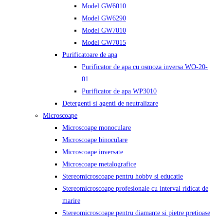
Model GW6010
Model GW6290
Model GW7010
Model GW7015
Purificatoare de apa
Purificator de apa cu osmoza inversa WO-20-
01
Purificator de apa WP3010
Detergenti si agenti de neutralizare
Microscoape
Microscoape monoculare
Microscoape binoculare
Microscoape inversate
Microscoape metalografice
Stereomicroscoape pentru hobby si educatie
Stereomicroscoape profesionale cu interval ridicat de
marire
Stereomicroscoape pentru diamante si pietre pretioase