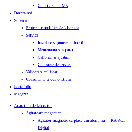
Colectia OPTIMA
Despre noi
Servicii
Proiectare mobilier de laborator
Service
Instalare si punere in functiune
Mentenanta si reparatii
Calibrari si ajustari
Contracte de service
Validari si calificari
Consultanta si demonstratii
Portofoliu
Magazin
Aparatura de laborator
Agitatoare magnetice
Agitator magnetic cu placa din aluminiu – IKA RCT
Digital