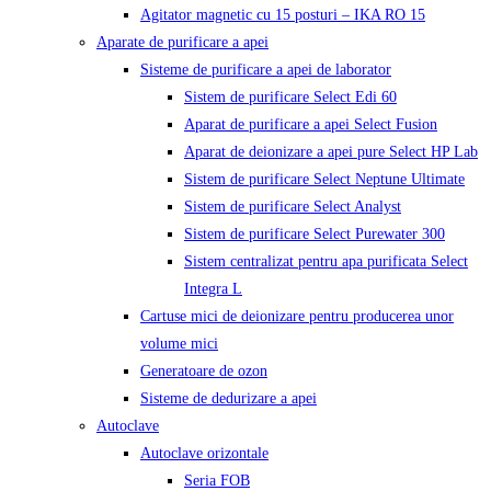
Agitator magnetic cu 15 posturi – IKA RO 15
Aparate de purificare a apei
Sisteme de purificare a apei de laborator
Sistem de purificare Select Edi 60
Aparat de purificare a apei Select Fusion
Aparat de deionizare a apei pure Select HP Lab
Sistem de purificare Select Neptune Ultimate
Sistem de purificare Select Analyst
Sistem de purificare Select Purewater 300
Sistem centralizat pentru apa purificata Select
Integra L
Cartuse mici de deionizare pentru producerea unor
volume mici
Generatoare de ozon
Sisteme de dedurizare a apei
Autoclave
Autoclave orizontale
Seria FOB