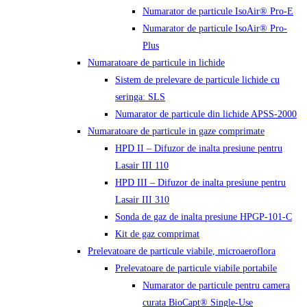
Numarator de particule IsoAir® Pro-E
Numarator de particule IsoAir® Pro-
Plus
Numaratoare de particule in lichide
Sistem de prelevare de particule lichide cu
seringa: SLS
Numarator de particule din lichide APSS-2000
Numaratoare de particule in gaze comprimate
HPD II – Difuzor de inalta presiune pentru
Lasair III 110
HPD III – Difuzor de inalta presiune pentru
Lasair III 310
Sonda de gaz de inalta presiune HPGP-101-C
Kit de gaz comprimat
Prelevatoare de particule viabile, microaeroflora
Prelevatoare de particule viabile portabile
Numarator de particule pentru camera
curata BioCapt® Single-Use