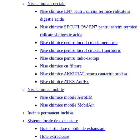
Nise chimice speciale
Nise chimice EN7 pentru sarcini termice ridicate si
digestie acida
Nise chimcie SECUFLOW EN7 pentru sarcini termice
ridicate si digestie acida
Nise chimice pentru lucrul cu acid percloric
Nise chimice pentru lucrul cu acid fluorhidric
Nise chimice pentru radio-izotopi
Nise chimice cu filtrare
Nise chimice AKKURAT pentru cantarire precisa
Nise chimice ATEX AntiEx
Nise chimice mobile
Nise chimice mobile AeroEM
Nise chimice mobile MobilAir
Incinta permanent inchisa
Sisteme locale de exhaustare
Brate articulate mobile de exhaustare
Hote extractoare