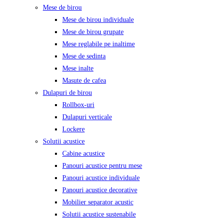
Mese de birou
Mese de birou individuale
Mese de birou grupate
Mese reglabile pe inaltime
Mese de sedinta
Mese inalte
Masute de cafea
Dulapuri de birou
Rollbox-uri
Dulapuri verticale
Lockere
Solutii acustice
Cabine acustice
Panouri acustice pentru mese
Panouri acustice individuale
Panouri acustice decorative
Mobilier separator acustic
Solutii acustice sustenabile