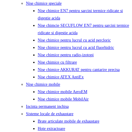
Nise chimice speciale
Nise chimice EN7 pentru sarcini termice ridicate si
digestie acida
Nise chimcie SECUFLOW EN7 pentru sarcini termice
ridicate si digestie acida
Nise chimice pentru lucrul cu acid percloric
Nise chimice pentru lucrul cu acid fluorhidric
Nise chimice pentru radio-izotopi
Nise chimice cu filtrare
Nise chimice AKKURAT pentru cantarire precisa
Nise chimice ATEX AntiEx
Nise chimice mobile
Nise chimice mobile AeroEM
Nise chimice mobile MobilAir
Incinta permanent inchisa
Sisteme locale de exhaustare
Brate articulate mobile de exhaustare
Hote extractoare