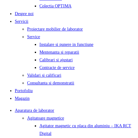
Colectia OPTIMA
Despre noi
Servicii
Proiectare mobilier de laborator
Service
Instalare si punere in functiune
Mentenanta si reparatii
Calibrari si ajustari
Contracte de service
Validari si calificari
Consultanta si demonstratii
Portofoliu
Magazin
Aparatura de laborator
Agitatoare magnetice
Agitator magnetic cu placa din aluminiu – IKA RCT
Digital