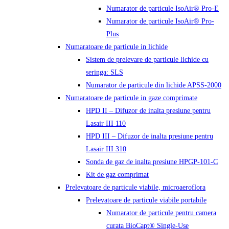
Numarator de particule IsoAir® Pro-E
Numarator de particule IsoAir® Pro-
Plus
Numaratoare de particule in lichide
Sistem de prelevare de particule lichide cu
seringa: SLS
Numarator de particule din lichide APSS-2000
Numaratoare de particule in gaze comprimate
HPD II – Difuzor de inalta presiune pentru
Lasair III 110
HPD III – Difuzor de inalta presiune pentru
Lasair III 310
Sonda de gaz de inalta presiune HPGP-101-C
Kit de gaz comprimat
Prelevatoare de particule viabile, microaeroflora
Prelevatoare de particule viabile portabile
Numarator de particule pentru camera
curata BioCapt® Single-Use