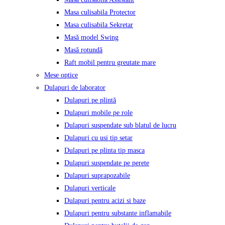
Masa culisabila Protector
Masa culisabila Sekretar
Masă model Swing
Masă rotundă
Raft mobil pentru greutate mare
Mese optice
Dulapuri de laborator
Dulapuri pe plintă
Dulapuri mobile pe role
Dulapuri suspendate sub blatul de lucru
Dulapuri cu usi tip setar
Dulapuri pe plinta tip masca
Dulapuri suspendate pe perete
Dulapuri suprapozabile
Dulapuri verticale
Dulapuri pentru acizi si baze
Dulapuri pentru substante inflamabile