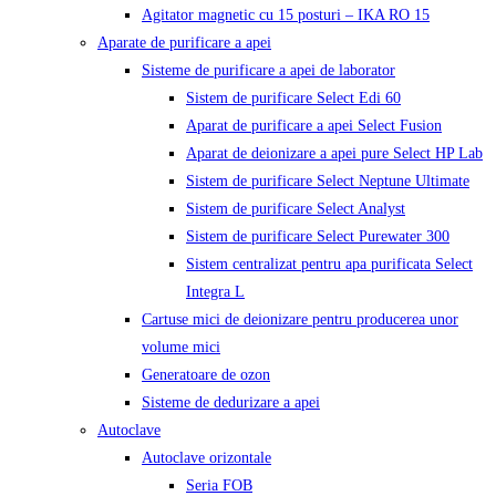
Agitator magnetic cu 15 posturi – IKA RO 15
Aparate de purificare a apei
Sisteme de purificare a apei de laborator
Sistem de purificare Select Edi 60
Aparat de purificare a apei Select Fusion
Aparat de deionizare a apei pure Select HP Lab
Sistem de purificare Select Neptune Ultimate
Sistem de purificare Select Analyst
Sistem de purificare Select Purewater 300
Sistem centralizat pentru apa purificata Select
Integra L
Cartuse mici de deionizare pentru producerea unor
volume mici
Generatoare de ozon
Sisteme de dedurizare a apei
Autoclave
Autoclave orizontale
Seria FOB