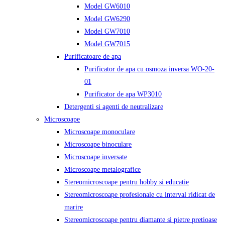
Model GW6010
Model GW6290
Model GW7010
Model GW7015
Purificatoare de apa
Purificator de apa cu osmoza inversa WO-20-
01
Purificator de apa WP3010
Detergenti si agenti de neutralizare
Microscoape
Microscoape monoculare
Microscoape binoculare
Microscoape inversate
Microscoape metalografice
Stereomicroscoape pentru hobby si educatie
Stereomicroscoape profesionale cu interval ridicat de
marire
Stereomicroscoape pentru diamante si pietre pretioase