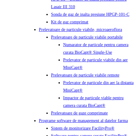
Lasair III 310
Sonda de gaz de inalta presiune HPGP-101-C
Kit de gaz comprimat
Prelevatoare de particule viabile, microaeroflora
Prelevatoare de particule viabile portabile
Numarator de particule pentru camera
curata BioCapt® Single-Use
Prelevator de particule viabile din aer
MiniCapt®
Prelevatoare de particule viabile remote
Prelevator de particule din aer la distanta
MiniCapt®
Impactor de particule viable pentru
camera curata BioCapt®
Prelevatoare de gaze comprimate
Programe software de management al datelor farma
Sistem de monitorizare FacilityPro®
Software pentru camere curate FacilityPro®