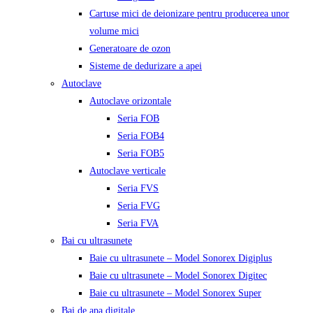
Cartuse mici de deionizare pentru producerea unor
volume mici
Generatoare de ozon
Sisteme de dedurizare a apei
Autoclave
Autoclave orizontale
Seria FOB
Seria FOB4
Seria FOB5
Autoclave verticale
Seria FVS
Seria FVG
Seria FVA
Bai cu ultrasunete
Baie cu ultrasunete – Model Sonorex Digiplus
Baie cu ultrasunete – Model Sonorex Digitec
Baie cu ultrasunete – Model Sonorex Super
Bai de apa digitale