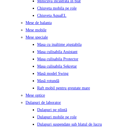
Minicuva incastrata in blat
Chiuveta mobila pe role
Chiuveta AquaEL
Mese de balanta
Mese mobile
Mese speciale
Masa cu inaltime ajustabila
Masa culisabila Assistant
Masa culisabila Protector
Masa culisabila Sekretar
Masă model Swing
Masă rotundă
Raft mobil pentru greutate mare
Mese optice
Dulapuri de laborator
Dulapuri pe plintă
Dulapuri mobile pe role
Dulapuri suspendate sub blatul de lucru