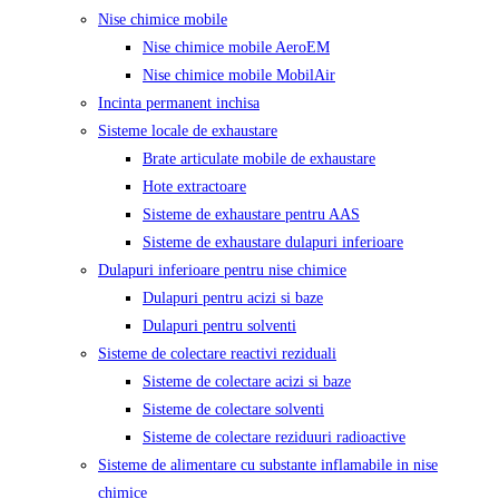
Nise chimice mobile
Nise chimice mobile AeroEM
Nise chimice mobile MobilAir
Incinta permanent inchisa
Sisteme locale de exhaustare
Brate articulate mobile de exhaustare
Hote extractoare
Sisteme de exhaustare pentru AAS
Sisteme de exhaustare dulapuri inferioare
Dulapuri inferioare pentru nise chimice
Dulapuri pentru acizi si baze
Dulapuri pentru solventi
Sisteme de colectare reactivi reziduali
Sisteme de colectare acizi si baze
Sisteme de colectare solventi
Sisteme de colectare reziduuri radioactive
Sisteme de alimentare cu substante inflamabile in nise
chimice