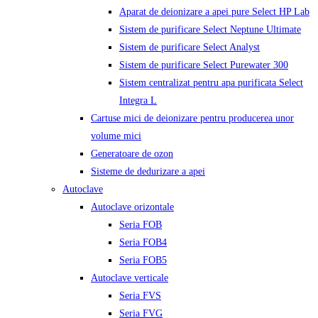
Aparat de deionizare a apei pure Select HP Lab
Sistem de purificare Select Neptune Ultimate
Sistem de purificare Select Analyst
Sistem de purificare Select Purewater 300
Sistem centralizat pentru apa purificata Select
Integra L
Cartuse mici de deionizare pentru producerea unor
volume mici
Generatoare de ozon
Sisteme de dedurizare a apei
Autoclave
Autoclave orizontale
Seria FOB
Seria FOB4
Seria FOB5
Autoclave verticale
Seria FVS
Seria FVG