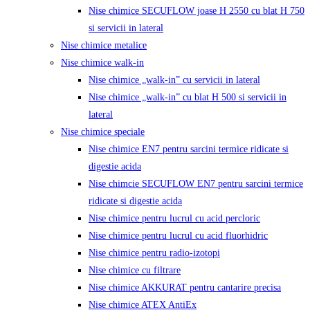
Nise chimice SECUFLOW joase H 2550 cu blat H 750
si servicii in lateral
Nise chimice metalice
Nise chimice walk-in
Nise chimice „walk-in” cu servicii in lateral
Nise chimice „walk-in” cu blat H 500 si servicii in
lateral
Nise chimice speciale
Nise chimice EN7 pentru sarcini termice ridicate si
digestie acida
Nise chimcie SECUFLOW EN7 pentru sarcini termice
ridicate si digestie acida
Nise chimice pentru lucrul cu acid percloric
Nise chimice pentru lucrul cu acid fluorhidric
Nise chimice pentru radio-izotopi
Nise chimice cu filtrare
Nise chimice AKKURAT pentru cantarire precisa
Nise chimice ATEX AntiEx