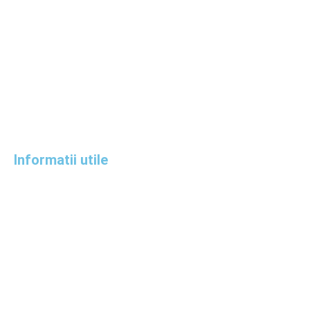
Informatii utile
Termeni si conditii
Politica de confidentialitate
Politica cookies
Politica de retur
Online Dispute Resolution
ANPC