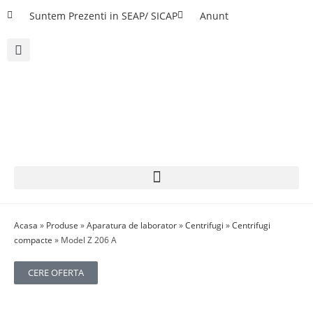
Suntem Prezenti in SEAP/ SICAP
Anunt
Acasa
»
Produse
»
Aparatura de laborator
»
Centrifugi
»
Centrifugi
compacte
»
Model Z 206 A
CERE OFERTA