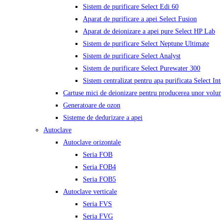
Sistem de purificare Select Edi 60
Aparat de purificare a apei Select Fusion
Aparat de deionizare a apei pure Select HP Lab
Sistem de purificare Select Neptune Ultimate
Sistem de purificare Select Analyst
Sistem de purificare Select Purewater 300
Sistem centralizat pentru apa purificata Select In
Cartuse mici de deionizare pentru producerea unor volu
Generatoare de ozon
Sisteme de dedurizare a apei
Autoclave
Autoclave orizontale
Seria FOB
Seria FOB4
Seria FOB5
Autoclave verticale
Seria FVS
Seria FVG