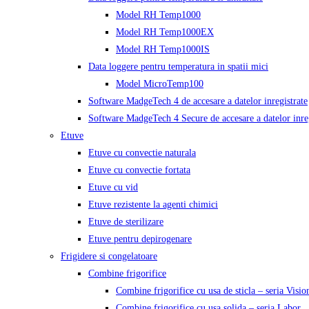
Model RH Temp1000
Model RH Temp1000EX
Model RH Temp1000IS
Data loggere pentru temperatura in spatii mici
Model MicroTemp100
Software MadgeTech 4 de accesare a datelor inregistrate
Software MadgeTech 4 Secure de accesare a datelor inreg
Etuve
Etuve cu convectie naturala
Etuve cu convectie fortata
Etuve cu vid
Etuve rezistente la agenti chimici
Etuve de sterilizare
Etuve pentru depirogenare
Frigidere si congelatoare
Combine frigorifice
Combine frigorifice cu usa de sticla – seria Visio
Combine frigorifice cu usa solida – seria Labor