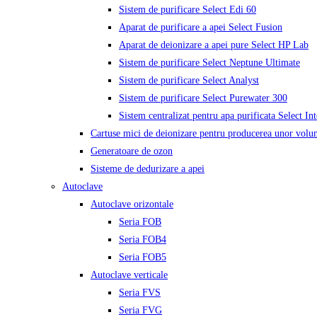
Sistem de purificare Select Edi 60
Aparat de purificare a apei Select Fusion
Aparat de deionizare a apei pure Select HP Lab
Sistem de purificare Select Neptune Ultimate
Sistem de purificare Select Analyst
Sistem de purificare Select Purewater 300
Sistem centralizat pentru apa purificata Select In
Cartuse mici de deionizare pentru producerea unor volu
Generatoare de ozon
Sisteme de dedurizare a apei
Autoclave
Autoclave orizontale
Seria FOB
Seria FOB4
Seria FOB5
Autoclave verticale
Seria FVS
Seria FVG