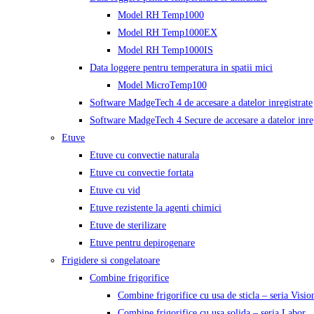
Model RH Temp1000
Model RH Temp1000EX
Model RH Temp1000IS
Data loggere pentru temperatura in spatii mici
Model MicroTemp100
Software MadgeTech 4 de accesare a datelor inregistrate
Software MadgeTech 4 Secure de accesare a datelor inreg
Etuve
Etuve cu convectie naturala
Etuve cu convectie fortata
Etuve cu vid
Etuve rezistente la agenti chimici
Etuve de sterilizare
Etuve pentru depirogenare
Frigidere si congelatoare
Combine frigorifice
Combine frigorifice cu usa de sticla – seria Visio
Combine frigorifice cu usa solida – seria Labor