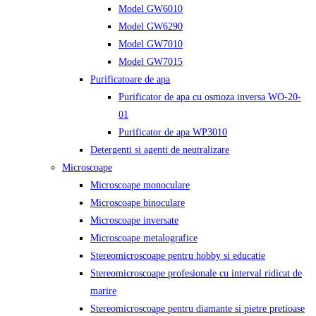
Model GW6010
Model GW6290
Model GW7010
Model GW7015
Purificatoare de apa
Purificator de apa cu osmoza inversa WO-20-
01
Purificator de apa WP3010
Detergenti si agenti de neutralizare
Microscoape
Microscoape monoculare
Microscoape binoculare
Microscoape inversate
Microscoape metalografice
Stereomicroscoape pentru hobby si educatie
Stereomicroscoape profesionale cu interval ridicat de
marire
Stereomicroscoape pentru diamante si pietre pretioase