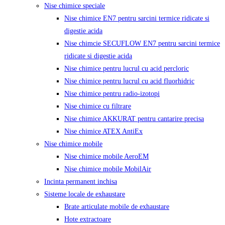
Nise chimice speciale
Nise chimice EN7 pentru sarcini termice ridicate si
digestie acida
Nise chimcie SECUFLOW EN7 pentru sarcini termice
ridicate si digestie acida
Nise chimice pentru lucrul cu acid percloric
Nise chimice pentru lucrul cu acid fluorhidric
Nise chimice pentru radio-izotopi
Nise chimice cu filtrare
Nise chimice AKKURAT pentru cantarire precisa
Nise chimice ATEX AntiEx
Nise chimice mobile
Nise chimice mobile AeroEM
Nise chimice mobile MobilAir
Incinta permanent inchisa
Sisteme locale de exhaustare
Brate articulate mobile de exhaustare
Hote extractoare