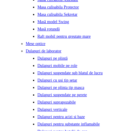
Masa culisabila Protector
Masa culisabila Sekretar
Masă model Swing
Masă rotundă
Raft mobil pentru greutate mare
Mese optice
Dulapuri de laborator
Dulapuri pe plintă
Dulapuri mobile pe role
Dulapuri suspendate sub blatul de lucru
Dulapuri cu usi tip setar
Dulapuri pe plinta tip masca
Dulapuri suspendate pe perete
Dulapuri suprapozabile
Dulapuri verticale
Dulapuri pentru acizi si baze
Dulapuri pentru substante inflamabile