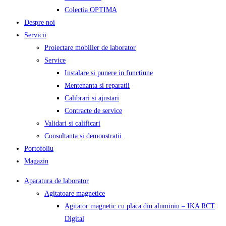
Colectia OPTIMA
Despre noi
Servicii
Proiectare mobilier de laborator
Service
Instalare si punere in functiune
Mentenanta si reparatii
Calibrari si ajustari
Contracte de service
Validari si calificari
Consultanta si demonstratii
Portofoliu
Magazin
Aparatura de laborator
Agitatoare magnetice
Agitator magnetic cu placa din aluminiu – IKA RCT
Digital