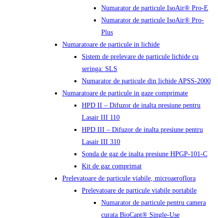
Numarator de particule IsoAir® Pro-E
Numarator de particule IsoAir® Pro-
Plus
Numaratoare de particule in lichide
Sistem de prelevare de particule lichide cu
seringa: SLS
Numarator de particule din lichide APSS-2000
Numaratoare de particule in gaze comprimate
HPD II – Difuzor de inalta presiune pentru
Lasair III 110
HPD III – Difuzor de inalta presiune pentru
Lasair III 310
Sonda de gaz de inalta presiune HPGP-101-C
Kit de gaz comprimat
Prelevatoare de particule viabile, microaeroflora
Prelevatoare de particule viabile portabile
Numarator de particule pentru camera
curata BioCapt® Single-Use