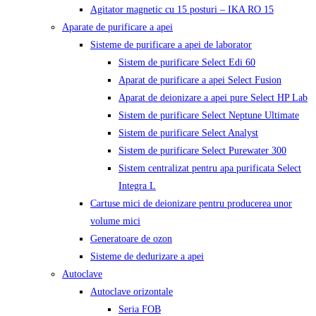
Agitator magnetic cu 15 posturi – IKA RO 15
Aparate de purificare a apei
Sisteme de purificare a apei de laborator
Sistem de purificare Select Edi 60
Aparat de purificare a apei Select Fusion
Aparat de deionizare a apei pure Select HP Lab
Sistem de purificare Select Neptune Ultimate
Sistem de purificare Select Analyst
Sistem de purificare Select Purewater 300
Sistem centralizat pentru apa purificata Select
Integra L
Cartuse mici de deionizare pentru producerea unor
volume mici
Generatoare de ozon
Sisteme de dedurizare a apei
Autoclave
Autoclave orizontale
Seria FOB