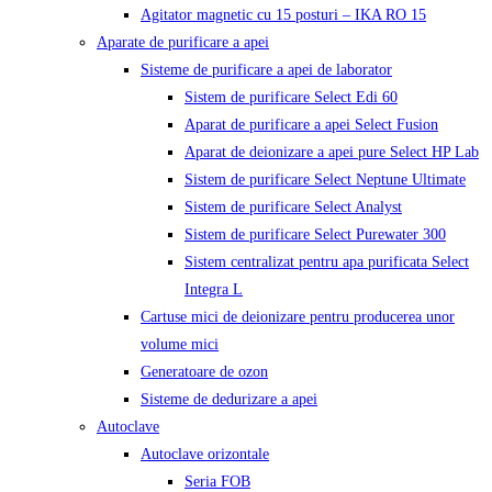
Agitator magnetic cu 15 posturi – IKA RO 15
Aparate de purificare a apei
Sisteme de purificare a apei de laborator
Sistem de purificare Select Edi 60
Aparat de purificare a apei Select Fusion
Aparat de deionizare a apei pure Select HP Lab
Sistem de purificare Select Neptune Ultimate
Sistem de purificare Select Analyst
Sistem de purificare Select Purewater 300
Sistem centralizat pentru apa purificata Select
Integra L
Cartuse mici de deionizare pentru producerea unor
volume mici
Generatoare de ozon
Sisteme de dedurizare a apei
Autoclave
Autoclave orizontale
Seria FOB