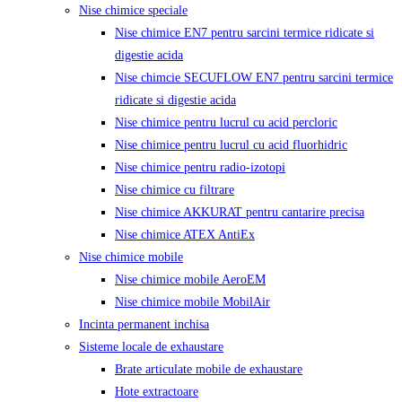
Nise chimice speciale
Nise chimice EN7 pentru sarcini termice ridicate si
digestie acida
Nise chimcie SECUFLOW EN7 pentru sarcini termice
ridicate si digestie acida
Nise chimice pentru lucrul cu acid percloric
Nise chimice pentru lucrul cu acid fluorhidric
Nise chimice pentru radio-izotopi
Nise chimice cu filtrare
Nise chimice AKKURAT pentru cantarire precisa
Nise chimice ATEX AntiEx
Nise chimice mobile
Nise chimice mobile AeroEM
Nise chimice mobile MobilAir
Incinta permanent inchisa
Sisteme locale de exhaustare
Brate articulate mobile de exhaustare
Hote extractoare