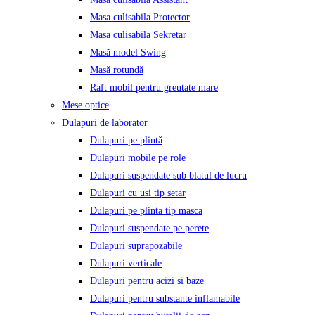
Masa culisabila Protector
Masa culisabila Sekretar
Masă model Swing
Masă rotundă
Raft mobil pentru greutate mare
Mese optice
Dulapuri de laborator
Dulapuri pe plintă
Dulapuri mobile pe role
Dulapuri suspendate sub blatul de lucru
Dulapuri cu usi tip setar
Dulapuri pe plinta tip masca
Dulapuri suspendate pe perete
Dulapuri suprapozabile
Dulapuri verticale
Dulapuri pentru acizi si baze
Dulapuri pentru substante inflamabile