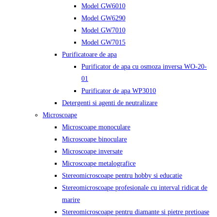
Model GW6010
Model GW6290
Model GW7010
Model GW7015
Purificatoare de apa
Purificator de apa cu osmoza inversa WO-20-
01
Purificator de apa WP3010
Detergenti si agenti de neutralizare
Microscoape
Microscoape monoculare
Microscoape binoculare
Microscoape inversate
Microscoape metalografice
Stereomicroscoape pentru hobby si educatie
Stereomicroscoape profesionale cu interval ridicat de
marire
Stereomicroscoape pentru diamante si pietre pretioase