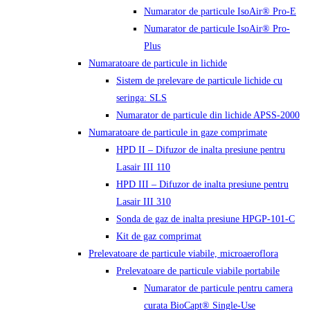
Numarator de particule IsoAir® Pro-E
Numarator de particule IsoAir® Pro-
Plus
Numaratoare de particule in lichide
Sistem de prelevare de particule lichide cu
seringa: SLS
Numarator de particule din lichide APSS-2000
Numaratoare de particule in gaze comprimate
HPD II – Difuzor de inalta presiune pentru
Lasair III 110
HPD III – Difuzor de inalta presiune pentru
Lasair III 310
Sonda de gaz de inalta presiune HPGP-101-C
Kit de gaz comprimat
Prelevatoare de particule viabile, microaeroflora
Prelevatoare de particule viabile portabile
Numarator de particule pentru camera
curata BioCapt® Single-Use