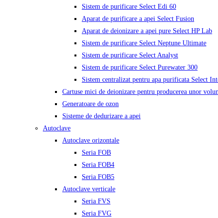
Sistem de purificare Select Edi 60
Aparat de purificare a apei Select Fusion
Aparat de deionizare a apei pure Select HP Lab
Sistem de purificare Select Neptune Ultimate
Sistem de purificare Select Analyst
Sistem de purificare Select Purewater 300
Sistem centralizat pentru apa purificata Select In
Cartuse mici de deionizare pentru producerea unor volu
Generatoare de ozon
Sisteme de dedurizare a apei
Autoclave
Autoclave orizontale
Seria FOB
Seria FOB4
Seria FOB5
Autoclave verticale
Seria FVS
Seria FVG