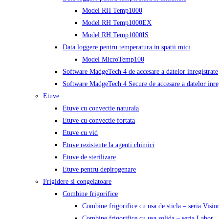
Model RH Temp1000
Model RH Temp1000EX
Model RH Temp1000IS
Data loggere pentru temperatura in spatii mici
Model MicroTemp100
Software MadgeTech 4 de accesare a datelor inregistrate
Software MadgeTech 4 Secure de accesare a datelor inreg
Etuve
Etuve cu convectie naturala
Etuve cu convectie fortata
Etuve cu vid
Etuve rezistente la agenti chimici
Etuve de sterilizare
Etuve pentru depirogenare
Frigidere si congelatoare
Combine frigorifice
Combine frigorifice cu usa de sticla – seria Visio
Combine frigorifice cu usa solida – seria Labor