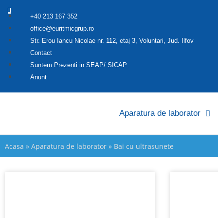
+40 213 167 352
office@euritmicgrup.ro
Str. Erou Iancu Nicolae nr. 112, etaj 3, Voluntari, Jud. Ilfov
Contact
Suntem Prezenti in SEAP/ SICAP
Anunt
Aparatura de laborator
Acasa
»
Aparatura de laborator
»
Bai cu ultrasunete