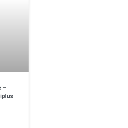
e –
iplus