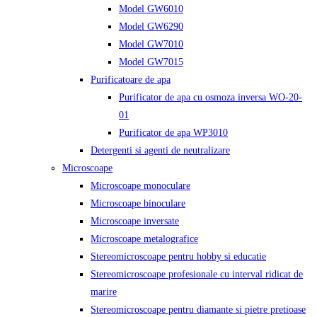
Model GW6010
Model GW6290
Model GW7010
Model GW7015
Purificatoare de apa
Purificator de apa cu osmoza inversa WO-20-
01
Purificator de apa WP3010
Detergenti si agenti de neutralizare
Microscoape
Microscoape monoculare
Microscoape binoculare
Microscoape inversate
Microscoape metalografice
Stereomicroscoape pentru hobby si educatie
Stereomicroscoape profesionale cu interval ridicat de
marire
Stereomicroscoape pentru diamante si pietre pretioase