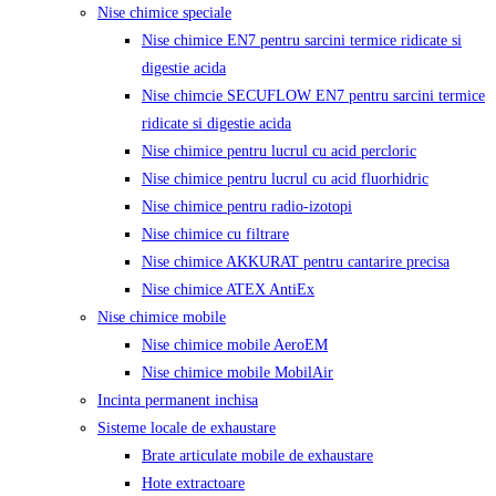
Nise chimice speciale
Nise chimice EN7 pentru sarcini termice ridicate si
digestie acida
Nise chimcie SECUFLOW EN7 pentru sarcini termice
ridicate si digestie acida
Nise chimice pentru lucrul cu acid percloric
Nise chimice pentru lucrul cu acid fluorhidric
Nise chimice pentru radio-izotopi
Nise chimice cu filtrare
Nise chimice AKKURAT pentru cantarire precisa
Nise chimice ATEX AntiEx
Nise chimice mobile
Nise chimice mobile AeroEM
Nise chimice mobile MobilAir
Incinta permanent inchisa
Sisteme locale de exhaustare
Brate articulate mobile de exhaustare
Hote extractoare