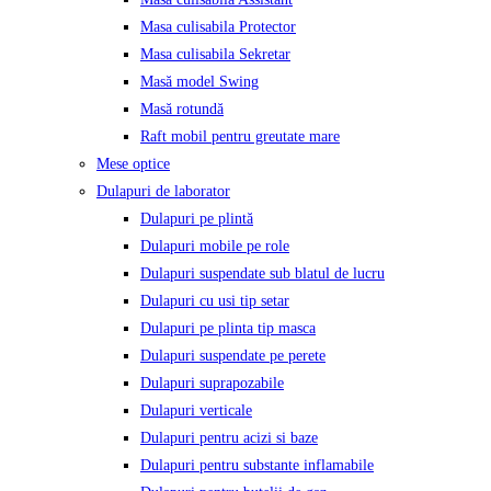
Masa culisabila Protector
Masa culisabila Sekretar
Masă model Swing
Masă rotundă
Raft mobil pentru greutate mare
Mese optice
Dulapuri de laborator
Dulapuri pe plintă
Dulapuri mobile pe role
Dulapuri suspendate sub blatul de lucru
Dulapuri cu usi tip setar
Dulapuri pe plinta tip masca
Dulapuri suspendate pe perete
Dulapuri suprapozabile
Dulapuri verticale
Dulapuri pentru acizi si baze
Dulapuri pentru substante inflamabile