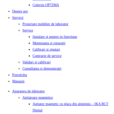
Colectia OPTIMA
Despre noi
Servicii
Proiectare mobilier de laborator
Service
Instalare si punere in functiune
Mentenanta si reparatii
Calibrari si ajustari
Contracte de service
Validari si calificari
Consultanta si demonstratii
Portofoliu
Magazin
Aparatura de laborator
Agitatoare magnetice
Agitator magnetic cu placa din aluminiu – IKA RCT
Digital