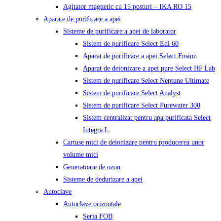
Agitator magnetic cu 15 posturi – IKA RO 15
Aparate de purificare a apei
Sisteme de purificare a apei de laborator
Sistem de purificare Select Edi 60
Aparat de purificare a apei Select Fusion
Aparat de deionizare a apei pure Select HP Lab
Sistem de purificare Select Neptune Ultimate
Sistem de purificare Select Analyst
Sistem de purificare Select Purewater 300
Sistem centralizat pentru apa purificata Select
Integra L
Cartuse mici de deionizare pentru producerea unor
volume mici
Generatoare de ozon
Sisteme de dedurizare a apei
Autoclave
Autoclave orizontale
Seria FOB