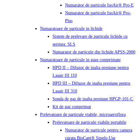
Numarator de particule IsoAir® Pro-E
Numarator de particule IsoAir® Pro-
Plus
Numaratoare de particule in lichide
Sistem de prelevare de particule lichide cu
seringa: SLS
Numarator de particule din lichide APSS-2000
Numaratoare de particule in gaze comprimate
HPD II – Difuzor de inalta presiune pentru
Lasair III 110
HPD III – Difuzor de inalta presiune pentru
Lasair III 310
Sonda de gaz de inalta presiune HPGP-101-C
Kit de gaz comprimat
Prelevatoare de particule viabile, microaeroflora
Prelevatoare de particule viabile portabile
Numarator de particule pentru camera
curata BioCapt® Single-Use