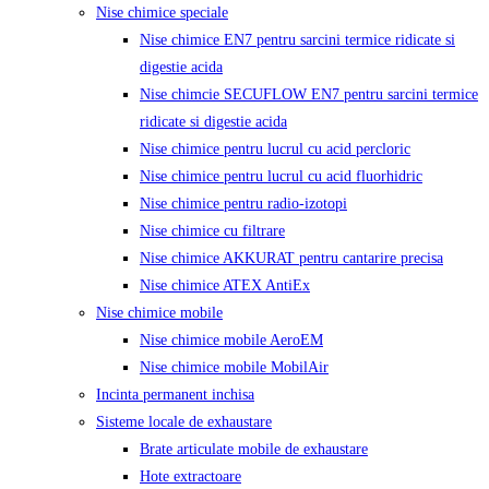
Nise chimice speciale
Nise chimice EN7 pentru sarcini termice ridicate si
digestie acida
Nise chimcie SECUFLOW EN7 pentru sarcini termice
ridicate si digestie acida
Nise chimice pentru lucrul cu acid percloric
Nise chimice pentru lucrul cu acid fluorhidric
Nise chimice pentru radio-izotopi
Nise chimice cu filtrare
Nise chimice AKKURAT pentru cantarire precisa
Nise chimice ATEX AntiEx
Nise chimice mobile
Nise chimice mobile AeroEM
Nise chimice mobile MobilAir
Incinta permanent inchisa
Sisteme locale de exhaustare
Brate articulate mobile de exhaustare
Hote extractoare