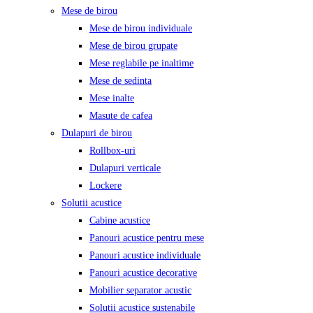
Mese de birou
Mese de birou individuale
Mese de birou grupate
Mese reglabile pe inaltime
Mese de sedinta
Mese inalte
Masute de cafea
Dulapuri de birou
Rollbox-uri
Dulapuri verticale
Lockere
Solutii acustice
Cabine acustice
Panouri acustice pentru mese
Panouri acustice individuale
Panouri acustice decorative
Mobilier separator acustic
Solutii acustice sustenabile