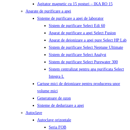
Agitator magnetic cu 15 posturi – IKA RO 15
Aparate de purificare a apei
Sisteme de purificare a apei de laborator
Sistem de purificare Select Edi 60
Aparat de purificare a apei Select Fusion
Aparat de deionizare a apei pure Select HP Lab
Sistem de purificare Select Neptune Ultimate
Sistem de purificare Select Analyst
Sistem de purificare Select Purewater 300
Sistem centralizat pentru apa purificata Select
Integra L
Cartuse mici de deionizare pentru producerea unor
volume mici
Generatoare de ozon
Sisteme de dedurizare a apei
Autoclave
Autoclave orizontale
Seria FOB