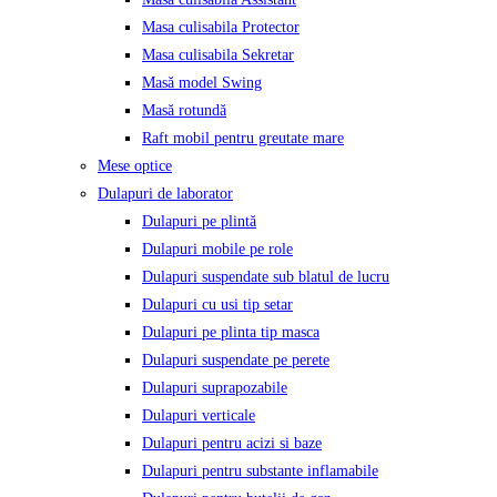
Masa culisabila Protector
Masa culisabila Sekretar
Masă model Swing
Masă rotundă
Raft mobil pentru greutate mare
Mese optice
Dulapuri de laborator
Dulapuri pe plintă
Dulapuri mobile pe role
Dulapuri suspendate sub blatul de lucru
Dulapuri cu usi tip setar
Dulapuri pe plinta tip masca
Dulapuri suspendate pe perete
Dulapuri suprapozabile
Dulapuri verticale
Dulapuri pentru acizi si baze
Dulapuri pentru substante inflamabile