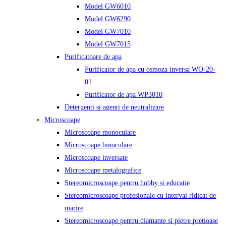
Model GW6010
Model GW6290
Model GW7010
Model GW7015
Purificatoare de apa
Purificator de apa cu osmoza inversa WO-20-
01
Purificator de apa WP3010
Detergenti si agenti de neutralizare
Microscoape
Microscoape monoculare
Microscoape binoculare
Microscoape inversate
Microscoape metalografice
Stereomicroscoape pentru hobby si educatie
Stereomicroscoape profesionale cu interval ridicat de
marire
Stereomicroscoape pentru diamante si pietre pretioase