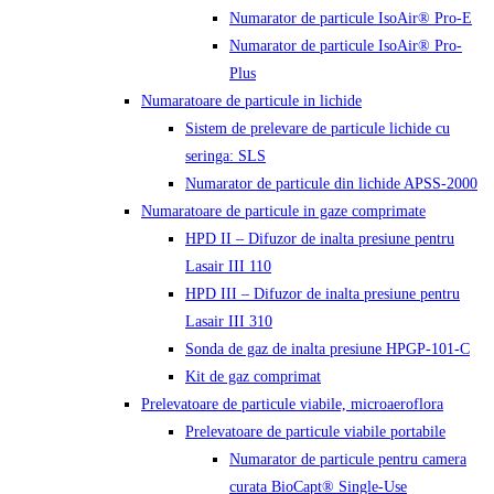
Numarator de particule IsoAir® Pro-E
Numarator de particule IsoAir® Pro-
Plus
Numaratoare de particule in lichide
Sistem de prelevare de particule lichide cu
seringa: SLS
Numarator de particule din lichide APSS-2000
Numaratoare de particule in gaze comprimate
HPD II – Difuzor de inalta presiune pentru
Lasair III 110
HPD III – Difuzor de inalta presiune pentru
Lasair III 310
Sonda de gaz de inalta presiune HPGP-101-C
Kit de gaz comprimat
Prelevatoare de particule viabile, microaeroflora
Prelevatoare de particule viabile portabile
Numarator de particule pentru camera
curata BioCapt® Single-Use