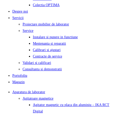
Colectia OPTIMA
Despre noi
Servicii
Proiectare mobilier de laborator
Service
Instalare si punere in functiune
Mentenanta si reparatii
Calibrari si ajustari
Contracte de service
Validari si calificari
Consultanta si demonstratii
Portofoliu
Magazin
Aparatura de laborator
Agitatoare magnetice
Agitator magnetic cu placa din aluminiu – IKA RCT
Digital