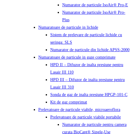
Numarator de particule IsoAir® Pro-E
Numarator de particule IsoAir® Pro-
Plus
Numaratoare de particule in lichide
Sistem de prelevare de particule lichide cu
seringa: SLS
Numarator de particule din lichide APSS-2000
Numaratoare de particule in gaze comprimate
HPD II – Difuzor de inalta presiune pentru
Lasair III 110
HPD III – Difuzor de inalta presiune pentru
Lasair III 310
Sonda de gaz de inalta presiune HPGP-101-C
Kit de gaz comprimat
Prelevatoare de particule viabile, microaeroflora
Prelevatoare de particule viabile portabile
Numarator de particule pentru camera
curata BioCapt® Single-Use