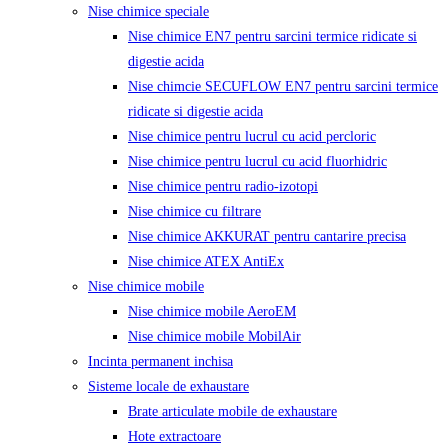
Nise chimice speciale
Nise chimice EN7 pentru sarcini termice ridicate si
digestie acida
Nise chimcie SECUFLOW EN7 pentru sarcini termice
ridicate si digestie acida
Nise chimice pentru lucrul cu acid percloric
Nise chimice pentru lucrul cu acid fluorhidric
Nise chimice pentru radio-izotopi
Nise chimice cu filtrare
Nise chimice AKKURAT pentru cantarire precisa
Nise chimice ATEX AntiEx
Nise chimice mobile
Nise chimice mobile AeroEM
Nise chimice mobile MobilAir
Incinta permanent inchisa
Sisteme locale de exhaustare
Brate articulate mobile de exhaustare
Hote extractoare