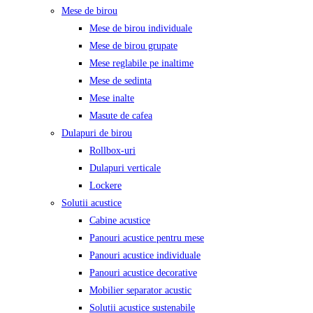
Mese de birou
Mese de birou individuale
Mese de birou grupate
Mese reglabile pe inaltime
Mese de sedinta
Mese inalte
Masute de cafea
Dulapuri de birou
Rollbox-uri
Dulapuri verticale
Lockere
Solutii acustice
Cabine acustice
Panouri acustice pentru mese
Panouri acustice individuale
Panouri acustice decorative
Mobilier separator acustic
Solutii acustice sustenabile