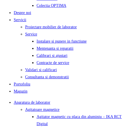
Colectia OPTIMA
Despre noi
Servicii
Proiectare mobilier de laborator
Service
Instalare si punere in functiune
Mentenanta si reparatii
Calibrari si ajustari
Contracte de service
Validari si calificari
Consultanta si demonstratii
Portofoliu
Magazin
Aparatura de laborator
Agitatoare magnetice
Agitator magnetic cu placa din aluminiu – IKA RCT
Digital