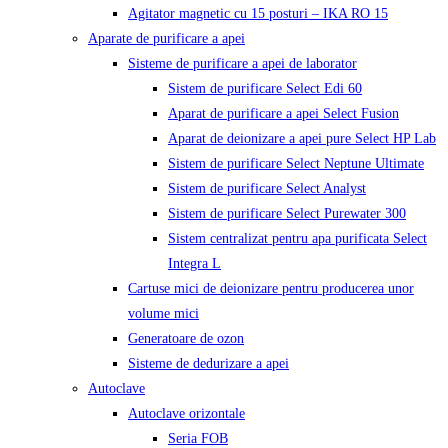
Agitator magnetic cu 15 posturi – IKA RO 15
Aparate de purificare a apei
Sisteme de purificare a apei de laborator
Sistem de purificare Select Edi 60
Aparat de purificare a apei Select Fusion
Aparat de deionizare a apei pure Select HP Lab
Sistem de purificare Select Neptune Ultimate
Sistem de purificare Select Analyst
Sistem de purificare Select Purewater 300
Sistem centralizat pentru apa purificata Select
Integra L
Cartuse mici de deionizare pentru producerea unor
volume mici
Generatoare de ozon
Sisteme de dedurizare a apei
Autoclave
Autoclave orizontale
Seria FOB