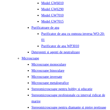
Model GW6010
Model GW6290
Model GW7010
Model GW7015
Purificatoare de apa
Purificator de apa cu osmoza inversa WO-20-
01
Purificator de apa WP3010
Detergenti si agenti de neutralizare
Microscoape
Microscoape monoculare
Microscoape binoculare
Microscoape inversate
Microscoape metalografice
Stereomicroscoape pentru hobby si educatie
Stereomicroscoape profesionale cu interval ridicat de
marire
Stereomicroscoape pentru diamante si pietre pretioase