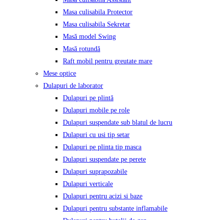
Masa culisabila Protector
Masa culisabila Sekretar
Masă model Swing
Masă rotundă
Raft mobil pentru greutate mare
Mese optice
Dulapuri de laborator
Dulapuri pe plintă
Dulapuri mobile pe role
Dulapuri suspendate sub blatul de lucru
Dulapuri cu usi tip setar
Dulapuri pe plinta tip masca
Dulapuri suspendate pe perete
Dulapuri suprapozabile
Dulapuri verticale
Dulapuri pentru acizi si baze
Dulapuri pentru substante inflamabile