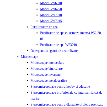
Model GW6010
Model GW6290
Model GW7010
Model GW7015
Purificatoare de apa
Purificator de apa cu osmoza inversa WO-20-
01
Purificator de apa WP3010
Detergenti si agenti de neutralizare
Microscoape
Microscoape monoculare
Microscoape binoculare
Microscoape inversate
Microscoape metalografice
Stereomicroscoape pentru hobby si educatie
Stereomicroscoape profesionale cu interval ridicat de
marire
Stereomicroscoape pentru diamante si pietre pretioase