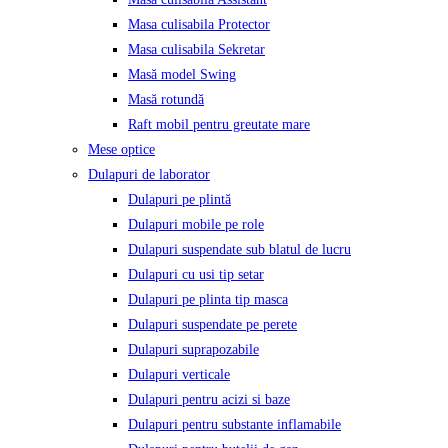
Masa culisabila Protector
Masa culisabila Sekretar
Masă model Swing
Masă rotundă
Raft mobil pentru greutate mare
Mese optice
Dulapuri de laborator
Dulapuri pe plintă
Dulapuri mobile pe role
Dulapuri suspendate sub blatul de lucru
Dulapuri cu usi tip setar
Dulapuri pe plinta tip masca
Dulapuri suspendate pe perete
Dulapuri suprapozabile
Dulapuri verticale
Dulapuri pentru acizi si baze
Dulapuri pentru substante inflamabile