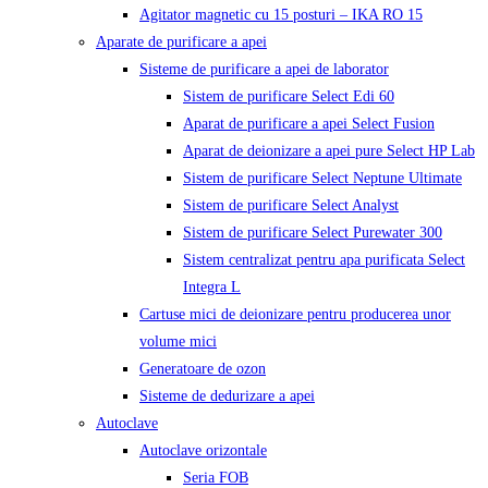
Agitator magnetic cu 15 posturi – IKA RO 15
Aparate de purificare a apei
Sisteme de purificare a apei de laborator
Sistem de purificare Select Edi 60
Aparat de purificare a apei Select Fusion
Aparat de deionizare a apei pure Select HP Lab
Sistem de purificare Select Neptune Ultimate
Sistem de purificare Select Analyst
Sistem de purificare Select Purewater 300
Sistem centralizat pentru apa purificata Select
Integra L
Cartuse mici de deionizare pentru producerea unor
volume mici
Generatoare de ozon
Sisteme de dedurizare a apei
Autoclave
Autoclave orizontale
Seria FOB