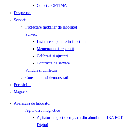
Colectia OPTIMA
Despre noi
Servicii
Proiectare mobilier de laborator
Service
Instalare si punere in functiune
Mentenanta si reparatii
Calibrari si ajustari
Contracte de service
Validari si calificari
Consultanta si demonstratii
Portofoliu
Magazin
Aparatura de laborator
Agitatoare magnetice
Agitator magnetic cu placa din aluminiu – IKA RCT
Digital