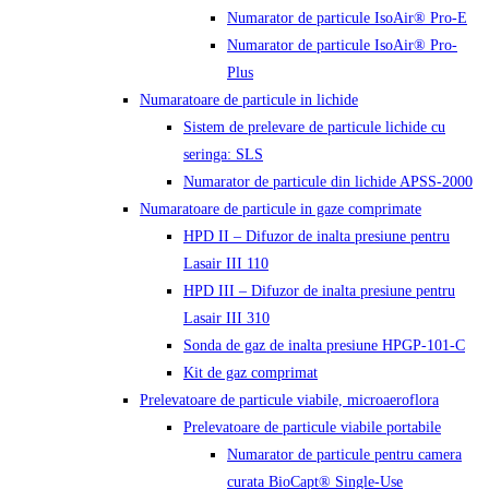
Numarator de particule IsoAir® Pro-E
Numarator de particule IsoAir® Pro-
Plus
Numaratoare de particule in lichide
Sistem de prelevare de particule lichide cu
seringa: SLS
Numarator de particule din lichide APSS-2000
Numaratoare de particule in gaze comprimate
HPD II – Difuzor de inalta presiune pentru
Lasair III 110
HPD III – Difuzor de inalta presiune pentru
Lasair III 310
Sonda de gaz de inalta presiune HPGP-101-C
Kit de gaz comprimat
Prelevatoare de particule viabile, microaeroflora
Prelevatoare de particule viabile portabile
Numarator de particule pentru camera
curata BioCapt® Single-Use