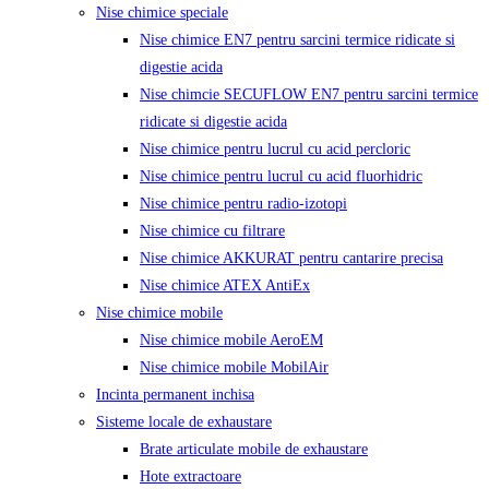
Nise chimice speciale
Nise chimice EN7 pentru sarcini termice ridicate si
digestie acida
Nise chimcie SECUFLOW EN7 pentru sarcini termice
ridicate si digestie acida
Nise chimice pentru lucrul cu acid percloric
Nise chimice pentru lucrul cu acid fluorhidric
Nise chimice pentru radio-izotopi
Nise chimice cu filtrare
Nise chimice AKKURAT pentru cantarire precisa
Nise chimice ATEX AntiEx
Nise chimice mobile
Nise chimice mobile AeroEM
Nise chimice mobile MobilAir
Incinta permanent inchisa
Sisteme locale de exhaustare
Brate articulate mobile de exhaustare
Hote extractoare