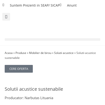
Suntem Prezenti in SEAP/ SICAP
Anunt
Acasa
»
Produse
»
Mobilier de birou
»
Solutii acustice
»
Solutii acustice
sustenabile
CERE OFERTA
Solutii acustice sustenabile
Producator: Narbutas Lituania