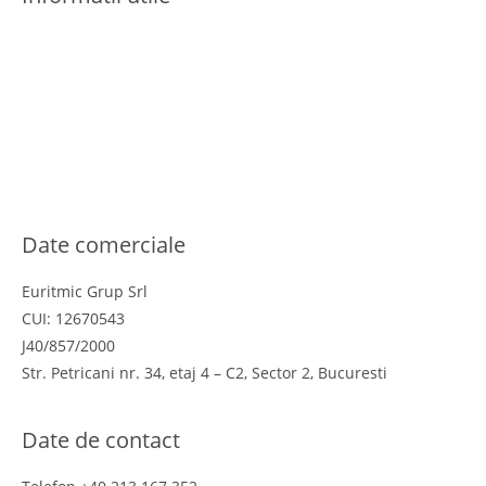
Termeni si conditii
Politica de confidentialitate
Politica cookies
Politica de retur
Online Dispute Resolution
ANPC
Date comerciale
Euritmic Grup Srl
CUI: 12670543
J40/857/2000
Str. Petricani nr. 34, etaj 4 – C2, Sector 2, Bucuresti
Date de contact