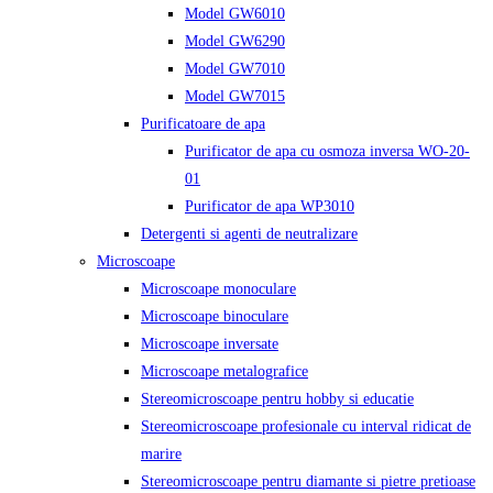
Model GW6010
Model GW6290
Model GW7010
Model GW7015
Purificatoare de apa
Purificator de apa cu osmoza inversa WO-20-
01
Purificator de apa WP3010
Detergenti si agenti de neutralizare
Microscoape
Microscoape monoculare
Microscoape binoculare
Microscoape inversate
Microscoape metalografice
Stereomicroscoape pentru hobby si educatie
Stereomicroscoape profesionale cu interval ridicat de
marire
Stereomicroscoape pentru diamante si pietre pretioase