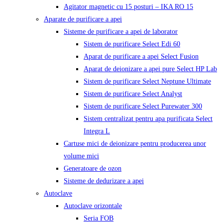
Agitator magnetic cu 15 posturi – IKA RO 15
Aparate de purificare a apei
Sisteme de purificare a apei de laborator
Sistem de purificare Select Edi 60
Aparat de purificare a apei Select Fusion
Aparat de deionizare a apei pure Select HP Lab
Sistem de purificare Select Neptune Ultimate
Sistem de purificare Select Analyst
Sistem de purificare Select Purewater 300
Sistem centralizat pentru apa purificata Select
Integra L
Cartuse mici de deionizare pentru producerea unor
volume mici
Generatoare de ozon
Sisteme de dedurizare a apei
Autoclave
Autoclave orizontale
Seria FOB