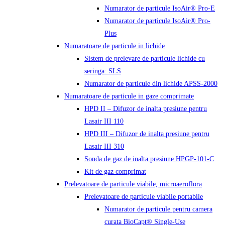
Numarator de particule IsoAir® Pro-E
Numarator de particule IsoAir® Pro-
Plus
Numaratoare de particule in lichide
Sistem de prelevare de particule lichide cu
seringa: SLS
Numarator de particule din lichide APSS-2000
Numaratoare de particule in gaze comprimate
HPD II – Difuzor de inalta presiune pentru
Lasair III 110
HPD III – Difuzor de inalta presiune pentru
Lasair III 310
Sonda de gaz de inalta presiune HPGP-101-C
Kit de gaz comprimat
Prelevatoare de particule viabile, microaeroflora
Prelevatoare de particule viabile portabile
Numarator de particule pentru camera
curata BioCapt® Single-Use