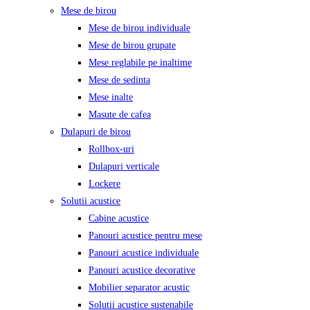
Mese de birou
Mese de birou individuale
Mese de birou grupate
Mese reglabile pe inaltime
Mese de sedinta
Mese inalte
Masute de cafea
Dulapuri de birou
Rollbox-uri
Dulapuri verticale
Lockere
Solutii acustice
Cabine acustice
Panouri acustice pentru mese
Panouri acustice individuale
Panouri acustice decorative
Mobilier separator acustic
Solutii acustice sustenabile