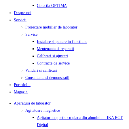
Colectia OPTIMA
Despre noi
Servicii
Proiectare mobilier de laborator
Service
Instalare si punere in functiune
Mentenanta si reparatii
Calibrari si ajustari
Contracte de service
Validari si calificari
Consultanta si demonstratii
Portofoliu
Magazin
Aparatura de laborator
Agitatoare magnetice
Agitator magnetic cu placa din aluminiu – IKA RCT
Digital