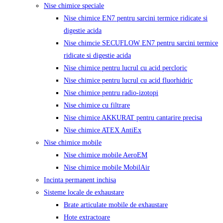
Nise chimice speciale
Nise chimice EN7 pentru sarcini termice ridicate si
digestie acida
Nise chimcie SECUFLOW EN7 pentru sarcini termice
ridicate si digestie acida
Nise chimice pentru lucrul cu acid percloric
Nise chimice pentru lucrul cu acid fluorhidric
Nise chimice pentru radio-izotopi
Nise chimice cu filtrare
Nise chimice AKKURAT pentru cantarire precisa
Nise chimice ATEX AntiEx
Nise chimice mobile
Nise chimice mobile AeroEM
Nise chimice mobile MobilAir
Incinta permanent inchisa
Sisteme locale de exhaustare
Brate articulate mobile de exhaustare
Hote extractoare