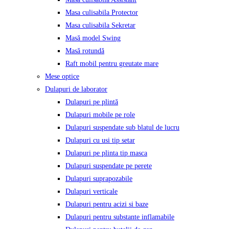
Masa culisabila Protector
Masa culisabila Sekretar
Masă model Swing
Masă rotundă
Raft mobil pentru greutate mare
Mese optice
Dulapuri de laborator
Dulapuri pe plintă
Dulapuri mobile pe role
Dulapuri suspendate sub blatul de lucru
Dulapuri cu usi tip setar
Dulapuri pe plinta tip masca
Dulapuri suspendate pe perete
Dulapuri suprapozabile
Dulapuri verticale
Dulapuri pentru acizi si baze
Dulapuri pentru substante inflamabile