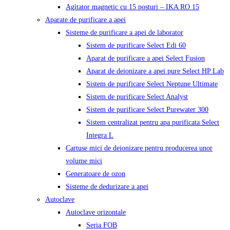
Agitator magnetic cu 15 posturi – IKA RO 15
Aparate de purificare a apei
Sisteme de purificare a apei de laborator
Sistem de purificare Select Edi 60
Aparat de purificare a apei Select Fusion
Aparat de deionizare a apei pure Select HP Lab
Sistem de purificare Select Neptune Ultimate
Sistem de purificare Select Analyst
Sistem de purificare Select Purewater 300
Sistem centralizat pentru apa purificata Select
Integra L
Cartuse mici de deionizare pentru producerea unor
volume mici
Generatoare de ozon
Sisteme de dedurizare a apei
Autoclave
Autoclave orizontale
Seria FOB