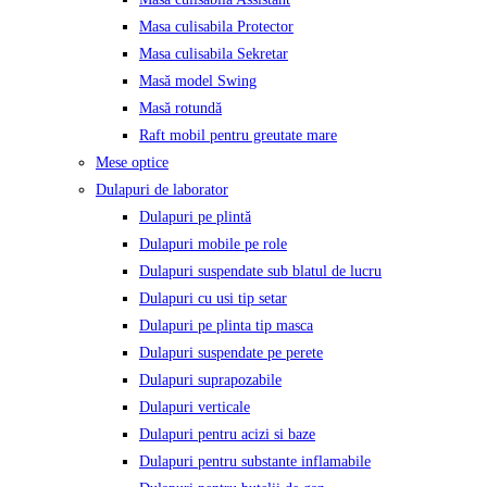
Masa culisabila Protector
Masa culisabila Sekretar
Masă model Swing
Masă rotundă
Raft mobil pentru greutate mare
Mese optice
Dulapuri de laborator
Dulapuri pe plintă
Dulapuri mobile pe role
Dulapuri suspendate sub blatul de lucru
Dulapuri cu usi tip setar
Dulapuri pe plinta tip masca
Dulapuri suspendate pe perete
Dulapuri suprapozabile
Dulapuri verticale
Dulapuri pentru acizi si baze
Dulapuri pentru substante inflamabile