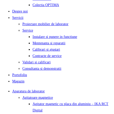
Colectia OPTIMA
Despre noi
Servicii
Proiectare mobilier de laborator
Service
Instalare si punere in functiune
Mentenanta si reparatii
Calibrari si ajustari
Contracte de service
Validari si calificari
Consultanta si demonstratii
Portofoliu
Magazin
Aparatura de laborator
Agitatoare magnetice
Agitator magnetic cu placa din aluminiu – IKA RCT
Digital