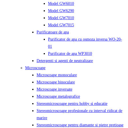
Model GW6010
Model GW6290
Model GW7010
Model GW7015
Purificatoare de apa
Purificator de apa cu osmoza inversa WO-20-
01
Purificator de apa WP3010
Detergenti si agenti de neutralizare
Microscoape
Microscoape monoculare
Microscoape binoculare
Microscoape inversate
Microscoape metalografice
Stereomicroscoape pentru hobby si educatie
Stereomicroscoape profesionale cu interval ridicat de
marire
Stereomicroscoape pentru diamante si pietre pretioase