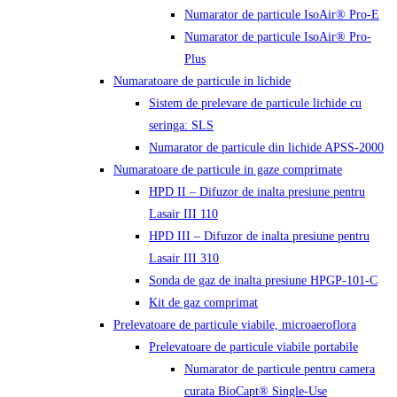
Numarator de particule IsoAir® Pro-E
Numarator de particule IsoAir® Pro-
Plus
Numaratoare de particule in lichide
Sistem de prelevare de particule lichide cu
seringa: SLS
Numarator de particule din lichide APSS-2000
Numaratoare de particule in gaze comprimate
HPD II – Difuzor de inalta presiune pentru
Lasair III 110
HPD III – Difuzor de inalta presiune pentru
Lasair III 310
Sonda de gaz de inalta presiune HPGP-101-C
Kit de gaz comprimat
Prelevatoare de particule viabile, microaeroflora
Prelevatoare de particule viabile portabile
Numarator de particule pentru camera
curata BioCapt® Single-Use