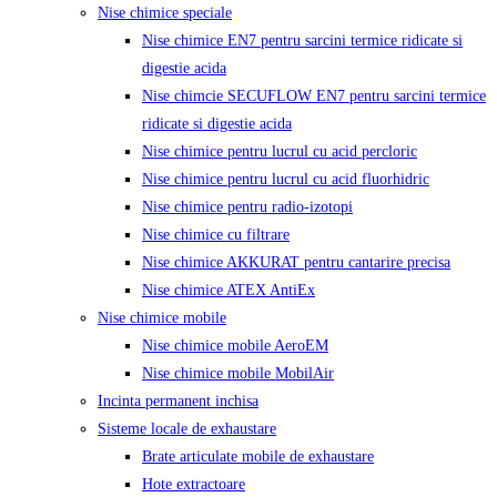
Nise chimice speciale
Nise chimice EN7 pentru sarcini termice ridicate si
digestie acida
Nise chimcie SECUFLOW EN7 pentru sarcini termice
ridicate si digestie acida
Nise chimice pentru lucrul cu acid percloric
Nise chimice pentru lucrul cu acid fluorhidric
Nise chimice pentru radio-izotopi
Nise chimice cu filtrare
Nise chimice AKKURAT pentru cantarire precisa
Nise chimice ATEX AntiEx
Nise chimice mobile
Nise chimice mobile AeroEM
Nise chimice mobile MobilAir
Incinta permanent inchisa
Sisteme locale de exhaustare
Brate articulate mobile de exhaustare
Hote extractoare