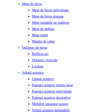
Mese de birou
Mese de birou individuale
Mese de birou grupate
Mese reglabile pe inaltime
Mese de sedinta
Mese inalte
Masute de cafea
Dulapuri de birou
Rollbox-uri
Dulapuri verticale
Lockere
Solutii acustice
Cabine acustice
Panouri acustice pentru mese
Panouri acustice individuale
Panouri acustice decorative
Mobilier separator acustic
Solutii acustice sustenabile